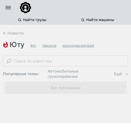
Найти грузы
Найти машины
← Новости
юту
фтс
таможня
краснодарский край
Автомобильные
Популярные темы:
Ещё
грузоперевозки
Региональная
Все публикации
логистика
ЭДО, ИТ в
логистике
Дороги,
инфраструктура