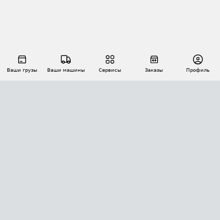
Ваши грузы
Ваши машины
Сервисы
Заказы
Профиль
АВТОМАТИЗАЦИЯ ПЕРЕВОЗОК
Площадки
Заказы
Торги
Тендеры
АТИ-Доки
GPS-мониторинг
АТИ Мессенджер
Цепочки грузов
API ATI.SU
ПОЛЕЗНОЕ
Расчет расстояний
БЕЗОПАСНОСТЬ
Академия ATI.SU