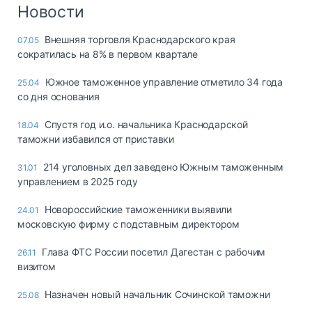
Логистика, грузы
Новости
Негабаритные и
Внешняя торговля Краснодарского края
07.05
опасные грузы
сократилась на 8% в первом квартале
Безопасность и
страхование
Южное таможенное управление отметило 34 года
25.04
со дня основания
Таможня и ВЭД
Спустя год и.о. начальника Краснодарской
18.04
Склады и
таможни избавился от приставки
грузовые
терминалы
214 уголовных дел заведено Южным таможенным
31.01
Коммерческий
управлением в 2025 году
транспорт
Новороссийские таможенники выявили
24.01
Спецтехника
московскую фирму с подставным директором
Автосервис,
Глава ФТС России посетил Дагестан с рабочим
26.11
запчасти, шины
визитом
Топливо, масла и
Дзен
автохимия
Назначен новый начальник Сочинской таможни
25.08