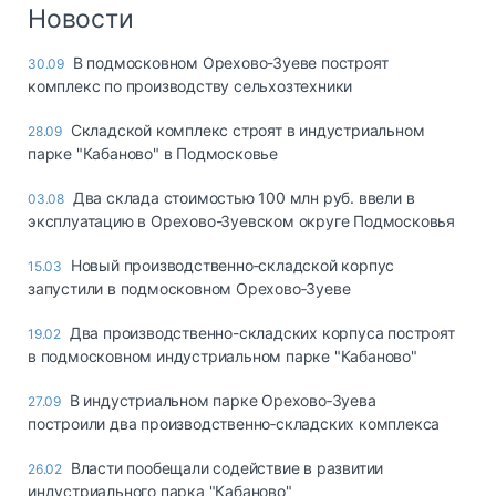
Логистика, грузы
Новости
Негабаритные и
В подмосковном Орехово-Зуеве построят
30.09
опасные грузы
комплекс по производству сельхозтехники
Безопасность и
страхование
Складской комплекс строят в индустриальном
28.09
парке "Кабаново" в Подмосковье
Таможня и ВЭД
Два склада стоимостью 100 млн руб. ввели в
03.08
Склады и
эксплуатацию в Орехово-Зуевском округе Подмосковья
грузовые
терминалы
Новый производственно‑складской корпус
15.03
Коммерческий
запустили в подмосковном Орехово‑Зуеве
транспорт
Два производственно-складских корпуса построят
19.02
Спецтехника
в подмосковном индустриальном парке "Кабаново"
Автосервис,
В индустриальном парке Орехово‑Зуева
27.09
запчасти, шины
построили два производственно‑складских комплекса
Топливо, масла и
Дзен
автохимия
Власти пообещали содействие в развитии
26.02
индустриального парка "Кабаново"