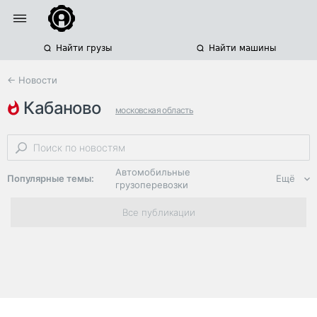
Найти грузы
Найти машины
← Новости
кабаново
московская область
склады москвы и московской области
индустриальные парки
Автомобильные
Популярные темы:
Ещё
грузоперевозки
Региональная
Все публикации
логистика
ЭДО, ИТ в
логистике
Дороги,
инфраструктура