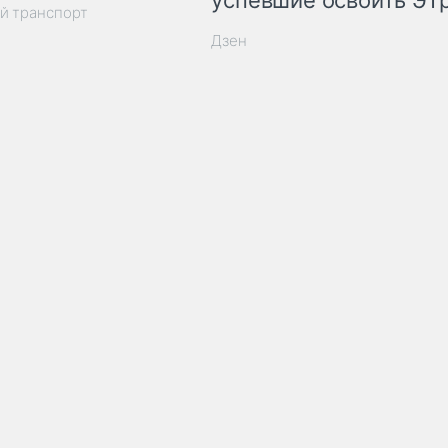
успевшие освоить ЭТ
й транспорт
Дзен