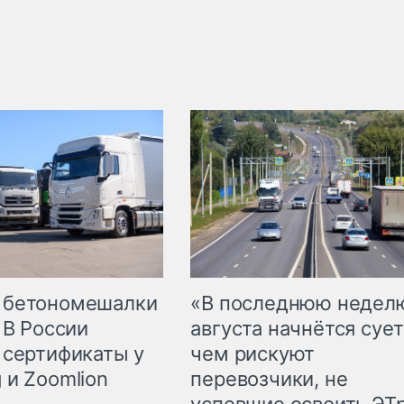
 бетономешалки
«В последнюю недел
 В России
августа начнётся сует
 сертификаты у
чем рискуют
 и Zoomlion
перевозчики, не