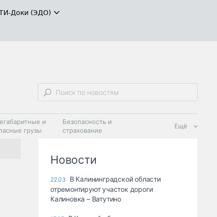
ТИ-Доки (ЭДО)
егабаритные и
Безопасность и
Ещё
пасные грузы
страхование
 масла и
Дзен
ия
Новости
В Калининградской области
22.03
отремонтируют участок дороги
Калиновка – Ватутино