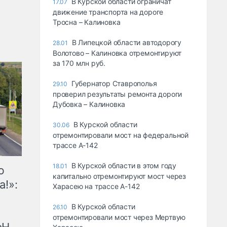
В Курской области ограничат
17.07
движение транспорта на дороге
Тросна – Калиновка
В Липецкой области автодорогу
28.01
Волотово – Калиновка отремонтируют
за 170 млн руб.
Губернатор Ставрополья
29.10
проверил результаты ремонта дороги
Дубовка – Калиновка
В Курской области
30.06
отремонтировали мост на федеральной
трассе А-142
В Курской области в этом году
18.01
ю
капитально отремонтируют мост через
а!»:
Харасею на трассе А-142
В Курской области
26.10
отремонтировали мост через Мертвую