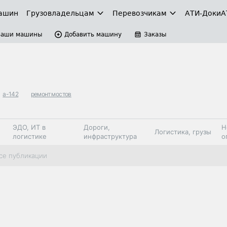
ашин
Грузовладельцам
Перевозчикам
АТИ-Доки
А
Ваши машины
Добавить машину
Заказы
а-142
ремонт мостов
ЭДО, ИТ в
Дороги,
Н
Логистика, грузы
логистике
инфраструктура
о
Коммерческий
Автосервис,
Топливо,
се публикации
Спецтехника
транспорт
запчасти, шины
автохим