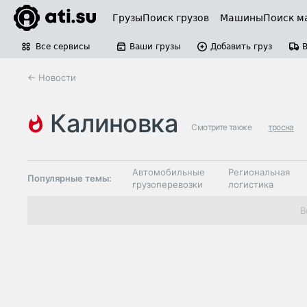
Грузы
Поиск грузов
Машины
Поиск м
Все сервисы
Ваши грузы
Добавить груз
← Новости
калиновка
Смотрите также
тросна
Автомобильные
Региональная
Популярные темы:
грузоперевозки
логистика
Склады и
В
Таможня и ВЭД
грузовые
терминалы