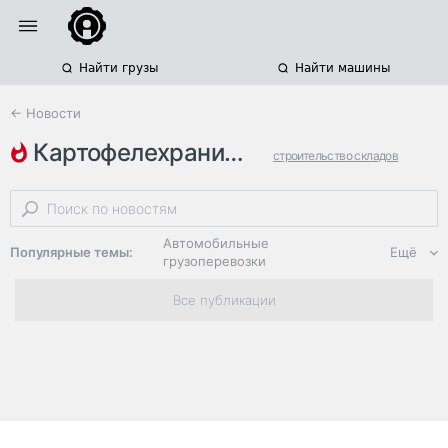
Найти грузы
Найти машины
← Новости
картофелехранилища
строительство складов
овощехранилища
агропромышленный комплекс
Автомобильные
Популярные темы:
Ещё
грузоперевозки
Региональная
Все публикации
логистика
ЭДО, ИТ в
логистике
Дороги,
инфраструктура