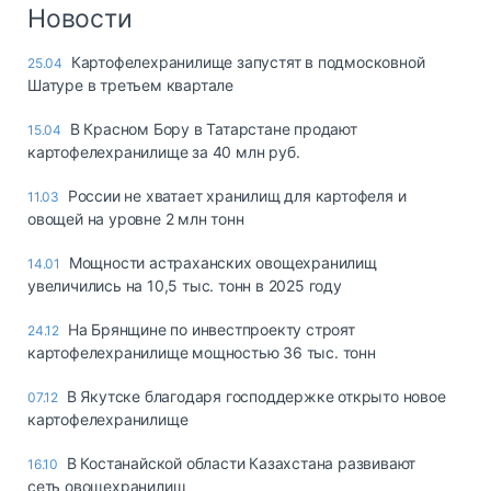
Логистика, грузы
Новости
Негабаритные и
Картофелехранилище запустят в подмосковной
25.04
опасные грузы
Шатуре в третьем квартале
Безопасность и
страхование
В Красном Бору в Татарстане продают
15.04
картофелехранилище за 40 млн руб.
Таможня и ВЭД
России не хватает хранилищ для картофеля и
11.03
Склады и
овощей на уровне 2 млн тонн
грузовые
терминалы
Мощности астраханских овощехранилищ
14.01
Коммерческий
увеличились на 10,5 тыс. тонн в 2025 году
транспорт
На Брянщине по инвестпроекту строят
24.12
Спецтехника
картофелехранилище мощностью 36 тыс. тонн
Автосервис,
В Якутске благодаря господдержке открыто новое
07.12
запчасти, шины
картофелехранилище
Топливо, масла и
Дзен
автохимия
В Костанайской области Казахстана развивают
16.10
сеть овощехранилищ