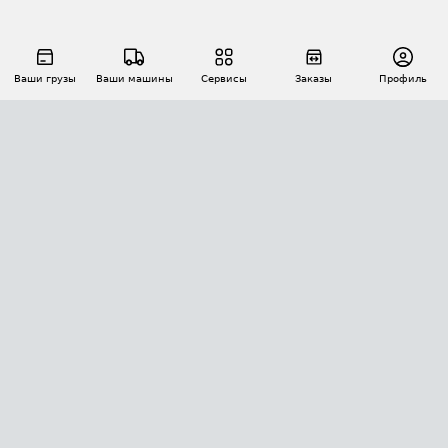
Ваши грузы
Ваши машины
Сервисы
Заказы
Профиль
АВТОМАТИЗАЦИЯ ПЕРЕВОЗОК
Площадки
Заказы
Торги
Тендеры
АТИ-Доки
GPS-мониторинг
АТИ Мессенджер
Цепочки грузов
API ATI.SU
ПОЛЕЗНОЕ
Расчет расстояний
БЕЗОПАСНОСТЬ
Академия ATI.SU
ATI.SU о безопасности
Звезды ATI.SU на вашем сайте
КОНТАКТЫ И ТАРИФЫ
Памятка по проверке контрагентов
Индекс ATI.SU FTL РФ
О системе ATI.SU