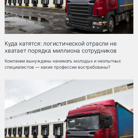
Логистика, грузы
Негабаритные и
опасные грузы
Безопасность и
страхование
Куда катятся: логистической отрасли не
Таможня и ВЭД
хватает порядка миллиона сотрудников
Склады и
Компании вынуждены нанимать молодых и неопытных
грузовые
специалистов — какие профессии востребованы?
терминалы
Коммерческий
транспорт
Спецтехника
Автосервис,
запчасти, шины
Топливо, масла и
Дзен
автохимия