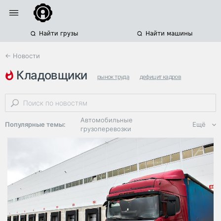
Найти грузы
Найти машины
← Новости
кладовщики
рынок труда
дефицит кадров
водители грузовиков
Автомобильные
Популярные темы:
Ещё
грузоперевозки
Региональная
логистика
ЭДО, ИТ в
логистике
Дороги,
инфраструктура