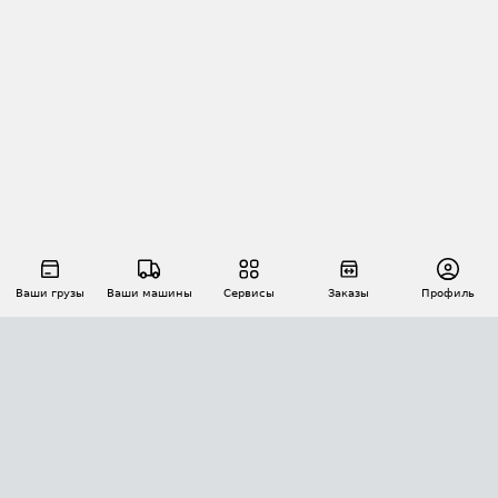
Ваши грузы
Ваши машины
Сервисы
Заказы
Профиль
АВТОМАТИЗАЦИЯ ПЕРЕВОЗОК
Площадки
Заказы
Торги
Тендеры
АТИ-Доки
GPS-мониторинг
АТИ Мессенджер
Цепочки грузов