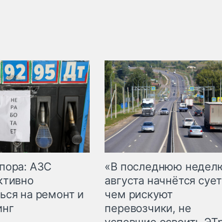
пора: АЗС
«В последнюю недел
ктивно
августа начнётся сует
ься на ремонт и
чем рискуют
инг
перевозчики, не