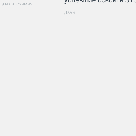
успевшие освоить ЭТ
ла и автохимия
Дзен