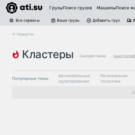
Грузы
Поиск грузов
Машины
Поиск м
Все сервисы
Ваши грузы
Добавить груз
← Новости
кластеры
Смотрите также
санкт-петер
Автомобильные
Региональная
Популярные темы:
грузоперевозки
логистика
Склады и
В
Таможня и ВЭД
грузовые
терминалы