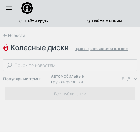
Найти грузы
Найти машины
← Новости
колесные диски
производство автокомпонентов
производство комплектующих
сша
Автомобильные
Популярные темы:
Ещё
грузоперевозки
Региональная
Все публикации
логистика
ЭДО, ИТ в
логистике
Дороги,
инфраструктура