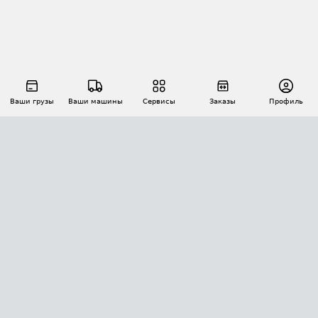
Ваши грузы
Ваши машины
Сервисы
Заказы
Профиль
АВТОМАТИЗАЦИЯ ПЕРЕВОЗОК
Площадки
Заказы
Торги
Тендеры
АТИ-Доки
GPS-мониторинг
АТИ Мессенджер
Цепочки грузов
API ATI.SU
ПОЛЕЗНОЕ
Расчет расстояний
БЕЗОПАСНОСТЬ
Академия ATI.SU