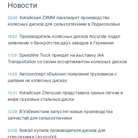
Логистика, грузы
Новости
Негабаритные и
Китайская ZXMM локализует производство
25.06
опасные грузы
колесных дисков для сельхозтехники в Подмосковье
Безопасность и
страхование
Производитель колесных дисков Accuride подал
19.02
заявление о банкротстве двух заводов в Германии
Таможня и ВЭД
Speedline Truck приедет на выставку IAA
17.09
Склады и
Transportation со своим ассортиментом колесных дисков
грузовые
терминалы
Автоэксперт объяснил появление грузовиков с
15.09
Коммерческий
шипами на колесных дисках
транспорт
Китайская Zhenyuan представила самые легкие в
10.01
Спецтехника
мире грузовые стальные диски
Автосервис,
В Узбекистане запустят новые производства
12.08
запчасти, шины
запчастей для сельхозтехники
Топливо, масла и
Дзен
автохимия
Nokian купила производителя дисков для
01.08
спецтехники Levypyörä