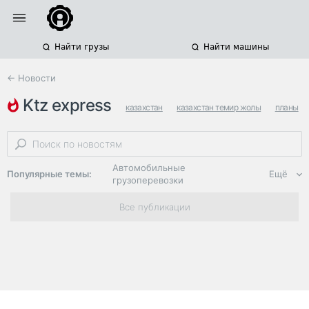
Найти грузы
Найти машины
← Новости
ktz express
казахстан
казахстан темир жолы
планы
Автомобильные
Популярные темы:
Ещё
грузоперевозки
Региональная
Все публикации
логистика
ЭДО, ИТ в
логистике
Дороги,
инфраструктура