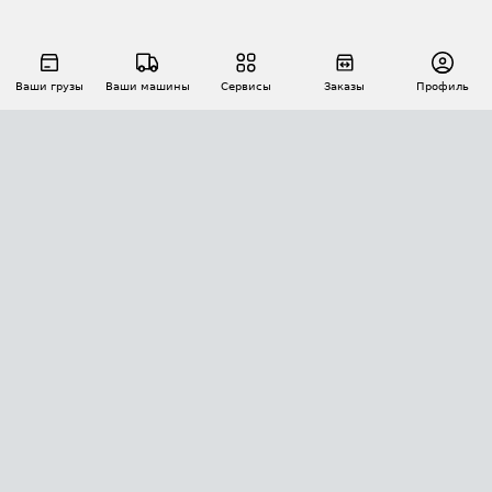
Ваши грузы
Ваши машины
Сервисы
Заказы
Профиль
АВТОМАТИЗАЦИЯ ПЕРЕВОЗОК
Площадки
Заказы
Торги
Тендеры
АТИ-Доки
GPS-мониторинг
АТИ Мессенджер
Цепочки грузов
API ATI.SU
ПОЛЕЗНОЕ
Расчет расстояний
БЕЗОПАСНОСТЬ
Академия ATI.SU
ATI.SU о безопасности
Звезды ATI.SU на вашем сайте
КОНТАКТЫ И ТАРИФЫ
Памятка по проверке контрагентов
Индекс ATI.SU FTL РФ
О системе ATI.SU