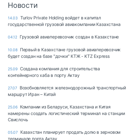
Логистика, грузы
Новости
Негабаритные и
Turlov Private Holding войдет в капитал
14.03
опасные грузы
государственной грузовой авиакомпании Казахстана
Безопасность и
страхование
Грузовой авиаперевозчик создан в Казахстане
04.12
Таможня и ВЭД
Первый в Казахстане грузовой авиаперевозчик
10.08
будет создан на базе "дочки" КТЖ - KTZ Express
Склады и
грузовые
Создана компания для строительства
25.09
терминалы
контейнерного хаба в порту Актау
Коммерческий
транспорт
Возобновляется железнодорожный транспортный
27.07
маршрут Иран – Китай
Спецтехника
Компании из Беларуси, Казахстана и Китая
25.06
Автосервис,
намерены создать логистический терминал на станции
запчасти, шины
Свислочь
Топливо, масла и
Дзен
автохимия
Казахстан планирует продать долю в зерновом
05.07
терминале порта Актау