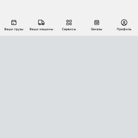
Ваши грузы
Ваши машины
Сервисы
Заказы
Профиль
АВТОМАТИЗАЦИЯ ПЕРЕВОЗОК
Площадки
Заказы
Торги
Тендеры
АТИ-Доки
GPS-мониторинг
АТИ Мессенджер
Цепочки грузов
API ATI.SU
ПОЛЕЗНОЕ
Расчет расстояний
БЕЗОПАСНОСТЬ
Академия ATI.SU
ATI.SU о безопасности
Звезды ATI.SU на вашем сайте
КОНТАКТЫ И ТАРИФЫ
Памятка по проверке контрагентов
Индекс ATI.SU FTL РФ