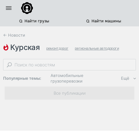
Найти грузы
Найти машины
← Новости
курская
ремонт дорог
региональные автодороги
нацпроекты
Автомобильные
Популярные темы:
Ещё
грузоперевозки
Региональная
Все публикации
логистика
ЭДО, ИТ в
логистике
Дороги,
инфраструктура