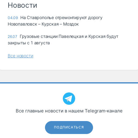
Логистика, грузы
Новости
Негабаритные и
На Ставрополье отремонтируют дорогу
04.09
опасные грузы
Новопавловск – Курская – Моздок
Безопасность и
страхование
Грузовые станции Павелецкая и Курская будут
26.07
закрыты с 1 августа
Таможня и ВЭД
Все новости
Склады и
грузовые
терминалы
Коммерческий
транспорт
Спецтехника
Автосервис,
Все главные новости в нашем Telegram‑канале
запчасти, шины
Топливо, масла и
Дзен
автохимия
ПОДПИСАТЬСЯ