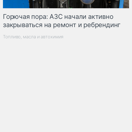
Горючая пора: АЗС начали активно
закрываться на ремонт и ребрендинг
Топливо, масла и автохимия