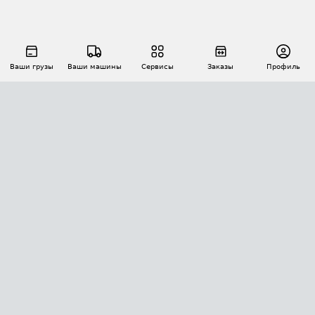
Ваши грузы
Ваши машины
Сервисы
Заказы
Профиль
АВТОМАТИЗАЦИЯ ПЕРЕВОЗОК
Площадки
Заказы
Торги
Тендеры
АТИ-Доки
GPS-мониторинг
АТИ Мессенджер
Цепочки грузов
API ATI.SU
ПОЛЕЗНОЕ
Расчет расстояний
БЕЗОПАСНОСТЬ
Академия ATI.SU
ATI.SU о безопасности
Звезды ATI.SU на вашем сайте
КОНТАКТЫ И ТАРИФЫ
Памятка по проверке контрагентов
Индекс ATI.SU FTL РФ