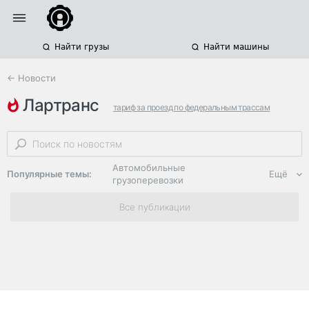
Найти грузы
Найти машины
← Новости
лартранс
тариф за проезд по федеральным трассам
росавтодор
рт-инвест транспортные системы
Автомобильные
Популярные темы:
Ещё
грузоперевозки
Региональная
Все публикации
логистика
ЭДО, ИТ в
логистике
Дороги,
инфраструктура