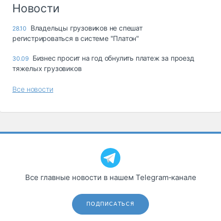
Логистика, грузы
Новости
Негабаритные и
Владельцы грузовиков не спешат
28.10
опасные грузы
регистрироваться в системе "Платон"
Безопасность и
страхование
Бизнес просит на год обнулить платеж за проезд
30.09
тяжелых грузовиков
Таможня и ВЭД
Все новости
Склады и
грузовые
терминалы
Коммерческий
транспорт
Спецтехника
Автосервис,
Все главные новости в нашем Telegram‑канале
запчасти, шины
Топливо, масла и
Дзен
автохимия
ПОДПИСАТЬСЯ