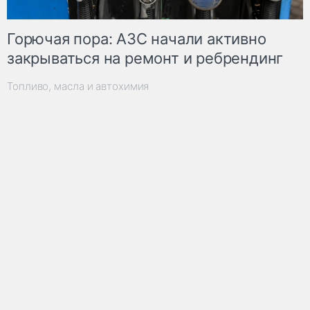
Горючая пора: АЗС начали активно
закрываться на ремонт и ребрендинг
Топливо, масла и автохимия