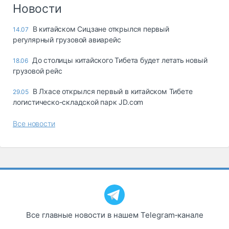
Логистика, грузы
Новости
Негабаритные и
В китайском Сицзане открылся первый
14.07
опасные грузы
регулярный грузовой авиарейс
Безопасность и
страхование
До столицы китайского Тибета будет летать новый
18.06
грузовой рейс
Таможня и ВЭД
В Лхасе открылся первый в китайском Тибете
29.05
Склады и
логистическо-складской парк JD.com
грузовые
терминалы
Все новости
Коммерческий
транспорт
Спецтехника
Автосервис,
запчасти, шины
Топливо, масла и
Дзен
автохимия
Все главные новости в нашем Telegram‑канале