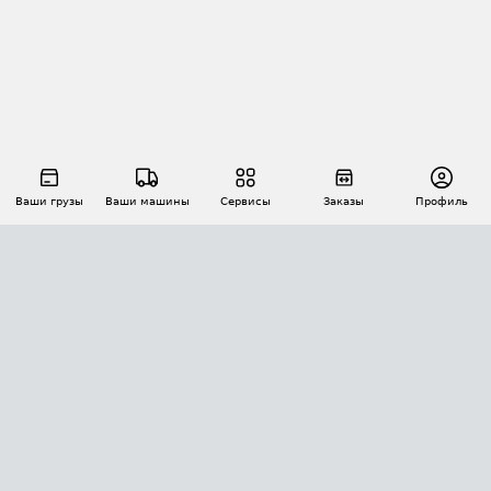
Ваши грузы
Ваши машины
Сервисы
Заказы
Профиль
АВТОМАТИЗАЦИЯ ПЕРЕВОЗОК
Площадки
Заказы
Торги
Тендеры
АТИ-Доки
GPS-мониторинг
АТИ Мессенджер
Цепочки грузов
API ATI.SU
ПОЛЕЗНОЕ