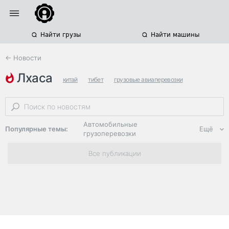
Найти грузы
Найти машины
← Новости
лхаса
китай
тибет
грузовые авиаперевозки
Автомобильные
Популярные темы:
Ещё
грузоперевозки
Региональная
Все публикации
логистика
ЭДО, ИТ в
логистике
Дороги,
инфраструктура