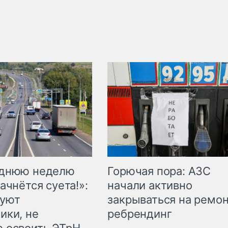
Горючая пора: АЗС
еднюю неделю
начали активно
ачнётся суета!»:
закрываться на ремон
куют
ребрендинг
ики, не