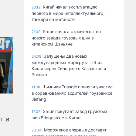
Китай начал эксплуатацию
23.12
первого в мире интеллектуального
танкера на метаноле
Sailun начала строительство
21.09
нового завода грузовых шин в
китайском Шэньяне
Запущены два новых
24.08
международных маршрута TIR из
Китая через Синьцзян в Казахстан и
Россию
Шинники Triangle приняли участие
11.08
в соревнованиях водителей грузовиков
Jiefang
Sailun покупает завод грузовых
17.07
шин Bridgestone в Китае
т и
Мороженое впервые доставят
20.04