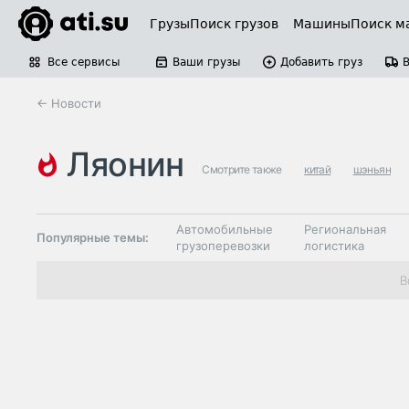
Грузы
Поиск грузов
Машины
Поиск м
Все сервисы
Ваши грузы
Добавить груз
← Новости
ляонин
Смотрите также
китай
шэньян
Автомобильные
Региональная
Популярные темы:
грузоперевозки
логистика
Склады и
В
Таможня и ВЭД
грузовые
терминалы