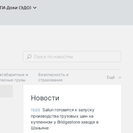
ТИ-Доки (ЭДО)
егабаритные и
Безопасность и
Ещё
пасные грузы
страхование
 масла и
Дзен
ия
Новости
Sailun готовится к запуску
15.03
производства грузовых шин на
купленном у Bridgestone заводе в
Шэньяне