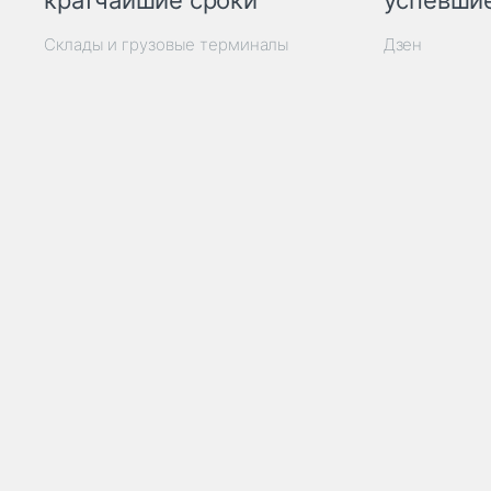
кратчайшие сроки
успевшие
Склады и грузовые терминалы
Дзен