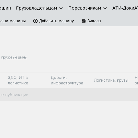
ашин
Грузовладельцам
Перевозчикам
АТИ-Доки
А
Ваши машины
Добавить машину
Заказы
грузовые шины
ЭДО, ИТ в
Дороги,
Н
Логистика, грузы
логистике
инфраструктура
о
Коммерческий
Автосервис,
Топливо,
се публикации
Спецтехника
транспорт
запчасти, шины
автохим