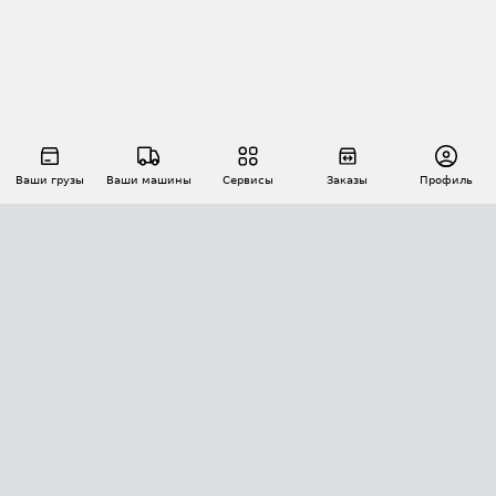
Ваши грузы
Ваши машины
Сервисы
Заказы
Профиль
АВТОМАТИЗАЦИЯ ПЕРЕВОЗОК
Площадки
Заказы
Торги
Тендеры
АТИ-Доки
GPS-мониторинг
АТИ Мессенджер
Цепочки грузов
API ATI.SU
ПОЛЕЗНОЕ
Расчет расстояний
БЕЗОПАСНОСТЬ