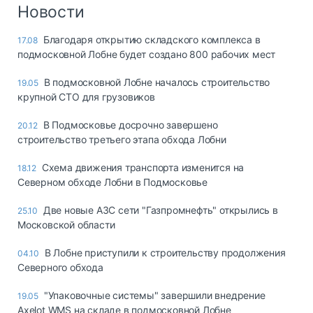
Логистика, грузы
Новости
Негабаритные и
Благодаря открытию складского комплекса в
17.08
опасные грузы
подмосковной Лобне будет создано 800 рабочих мест
Безопасность и
страхование
В подмосковной Лобне началось строительство
19.05
крупной СТО для грузовиков
Таможня и ВЭД
В Подмосковье досрочно завершено
20.12
Склады и
строительство третьего этапа обхода Лобни
грузовые
терминалы
Схема движения транспорта изменится на
18.12
Коммерческий
Северном обходе Лобни в Подмосковье
транспорт
Две новые АЗС сети "Газпромнефть" открылись в
25.10
Спецтехника
Московской области
Автосервис,
В Лобне приступили к строительству продолжения
04.10
запчасти, шины
Северного обхода
Топливо, масла и
Дзен
автохимия
"Упаковочные системы" завершили внедрение
19.05
Axelot WMS на складе в подмосковной Лобне