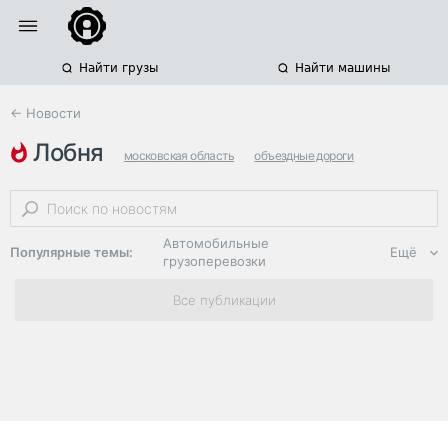
Найти грузы
Найти машины
← Новости
лобня
московская область
объездные дороги
строительство дорог
Автомобильные
Популярные темы:
Ещё
грузоперевозки
Региональная
Все публикации
логистика
ЭДО, ИТ в
логистике
Дороги,
инфраструктура