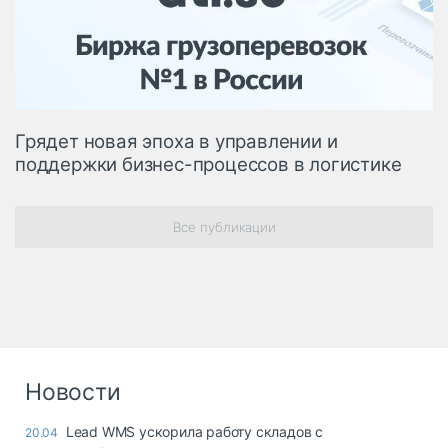
Логистика, грузы
Негабаритные и
опасные грузы
Безопасность и
страхование
Грядет новая эпоха в управлении и
Таможня и ВЭД
поддержки бизнес-процессов в логистике
Склады и
грузовые
терминалы
Все публикации
Коммерческий
транспорт
Спецтехника
Автосервис,
запчасти, шины
Новости
Топливо, масла и
Дзен
автохимия
Lead WMS ускорила работу складов с
20.04