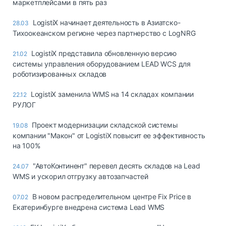
маркетплейсами в пять раз
LogistiX начинает деятельность в Азиатско-
28.03
Тихоокеанском регионе через партнерство с LogNRG
LogistiX представила обновленную версию
21.02
системы управления оборудованием LEAD WCS для
роботизированных складов
LogistiX заменила WMS на 14 складах компании
22.12
РУЛОГ
Проект модернизации складской системы
19.08
компании "Макон" от LogistiX повысит ее эффективность
на 100%
"АвтоКонтинент" перевел десять складов на Lead
24.07
WMS и ускорил отгрузку автозапчастей
В новом распределительном центре Fix Price в
07.02
Екатеринбурге внедрена система Lead WMS