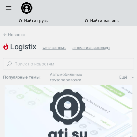
Найти грузы
Найти машины
← Новости
logistix
wms-системы
автоматизация склада
складская логистика
Автомобильные
Популярные темы:
Ещё
грузоперевозки
Региональная
логистика
ЭДО, ИТ в
логистике
Дороги,
инфраструктура