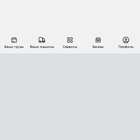
Ваши грузы
Ваши машины
Сервисы
Заказы
Профиль
АВТОМАТИЗАЦИЯ ПЕРЕВОЗОК
Площадки
Заказы
Торги
Тендеры
АТИ-Доки
GPS-мониторинг
АТИ Мессенджер
Цепочки грузов
API ATI.SU
ПОЛЕЗНОЕ
Расчет расстояний
БЕЗОПАСНОСТЬ
Академия ATI.SU