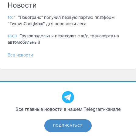
Логистика, грузы
Новости
Негабаритные и
"Локотранс" получил первую партию платформ
10.11
опасные грузы
"ТихвинСпецМаш" для перевозки леса
Безопасность и
страхование
Грузовладельцы переходят с ж/д транспорта на
18.03
автомобильный
Таможня и ВЭД
Все новости
Склады и
грузовые
терминалы
Коммерческий
транспорт
Спецтехника
Автосервис,
Все главные новости в нашем Telegram‑канале
запчасти, шины
Топливо, масла и
Дзен
автохимия
ПОДПИСАТЬСЯ