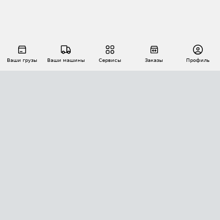
Ваши грузы
Ваши машины
Сервисы
Заказы
Профиль
АВТОМАТИЗАЦИЯ ПЕРЕВОЗОК
Площадки
Заказы
Торги
Тендеры
АТИ-Доки
GPS-мониторинг
АТИ Мессенджер
Цепочки грузов
API ATI.SU
ПОЛЕЗНОЕ
Расчет расстояний
БЕЗОПАСНОСТЬ
Академия ATI.SU
ATI.SU о безопасности
Звезды ATI.SU на вашем сайте