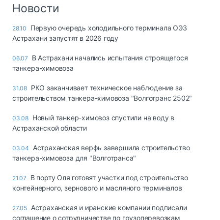
Логистика, грузы
Новости
Негабаритные и
Первую очередь холодильного терминала ОЭЗ
28.10
опасные грузы
Астрахани запустят в 2026 году
Безопасность и
страхование
В Астрахани начались испытания строящегося
06.07
танкера-химовоза
Таможня и ВЭД
РКО заканчивает техническое наблюдение за
31.08
Склады и
строительством танкера-химовоза "Волготранс 2502"
грузовые
терминалы
Новый танкер-химовоз спустили на воду в
03.08
Коммерческий
Астраханской области
транспорт
Астраханская верфь завершила строительство
03.04
Спецтехника
танкера-химовоза для "Волготранса"
Автосервис,
В порту Оля готовят участки под строительство
21.07
запчасти, шины
контейнерного, зернового и масляного терминалов
Топливо, масла и
Дзен
автохимия
Астраханская и иранские компании подписали
27.05
соглашение о сотрудничестве по грузоперевозкам