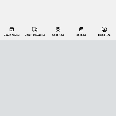
Ваши грузы
Ваши машины
Сервисы
Заказы
Профиль
АВТОМАТИЗАЦИЯ ПЕРЕВОЗОК
Площадки
Заказы
Торги
Тендеры
АТИ-Доки
GPS-мониторинг
АТИ Мессенджер
Цепочки грузов
API ATI.SU
ПОЛЕЗНОЕ
Расчет расстояний
БЕЗОПАСНОСТЬ
Академия ATI.SU