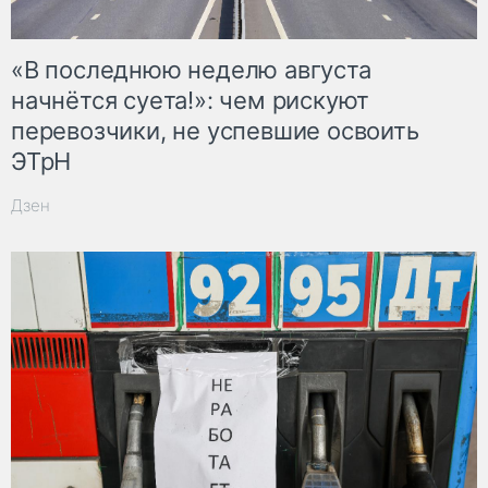
«В последнюю неделю августа
начнётся суета!»: чем рискуют
перевозчики, не успевшие освоить
ЭТрН
Дзен