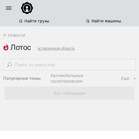
Найти грузы
Найти машины
← Новости
лотос
астраханская область
морские перевозки опасных грузов
танкеры-химовозы
Автомобильные
Популярные темы:
Ещё
грузоперевозки
Региональная
Все публикации
логистика
ЭДО, ИТ в
логистике
Дороги,
инфраструктура