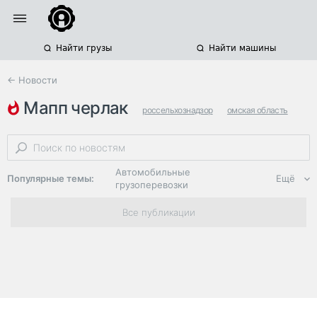
Найти грузы
Найти машины
← Новости
мапп черлак
россельхознадзор
омская область
фитосанитарный контроль
Автомобильные
Популярные темы:
Ещё
грузоперевозки
Региональная
Все публикации
логистика
ЭДО, ИТ в
логистике
Дороги,
инфраструктура