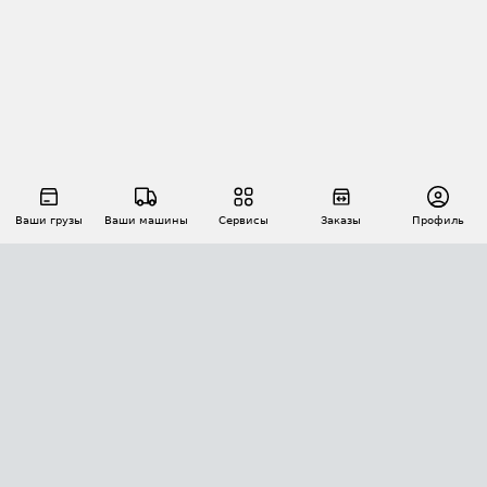
Ваши грузы
Ваши машины
Сервисы
Заказы
Профиль
АВТОМАТИЗАЦИЯ ПЕРЕВОЗОК
Площадки
Заказы
Торги
Тендеры
АТИ-Доки
GPS-мониторинг
АТИ Мессенджер
Цепочки грузов
API ATI.SU
ПОЛЕЗНОЕ