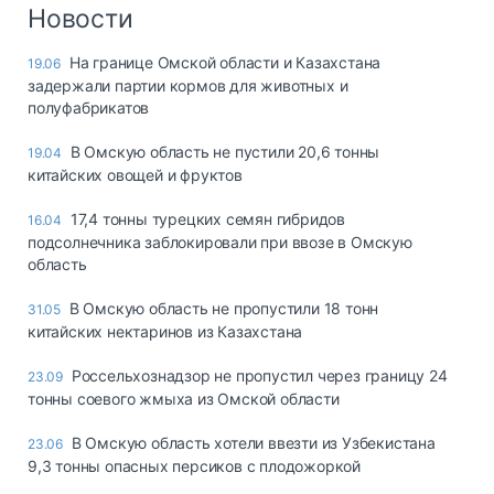
Логистика, грузы
Новости
Негабаритные и
На границе Омской области и Казахстана
19.06
опасные грузы
задержали партии кормов для животных и
Безопасность и
полуфабрикатов
страхование
В Омскую область не пустили 20,6 тонны
19.04
Таможня и ВЭД
китайских овощей и фруктов
Склады и
17,4 тонны турецких семян гибридов
16.04
грузовые
подсолнечника заблокировали при ввозе в Омскую
терминалы
область
Коммерческий
транспорт
В Омскую область не пропустили 18 тонн
31.05
китайских нектаринов из Казахстана
Спецтехника
Россельхознадзор не пропустил через границу 24
23.09
Автосервис,
тонны соевого жмыха из Омской области
запчасти, шины
Топливо, масла и
В Омскую область хотели ввезти из Узбекистана
23.06
Дзен
автохимия
9,3 тонны опасных персиков с плодожоркой