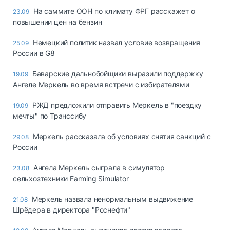
На саммите ООН по климату ФРГ расскажет о
23.09
повышении цен на бензин
Немецкий политик назвал условие возвращения
25.09
России в G8
Баварские дальнобойщики выразили поддержку
19.09
Ангеле Меркель во время встречи с избирателями
РЖД предложили отправить Меркель в "поездку
19.09
мечты" по Транссибу
Меркель рассказала об условиях снятия санкций с
29.08
России
Ангела Меркель сыграла в симулятор
23.08
сельхозтехники Farming Simulator
Меркель назвала ненормальным выдвижение
21.08
Шрёдера в директора "Роснефти"