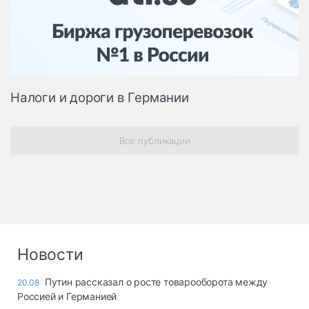
Логистика, грузы
Негабаритные и
опасные грузы
Безопасность и
страхование
Налоги и дороги в Германии
Таможня и ВЭД
Склады и
Все публикации
грузовые
терминалы
Коммерческий
транспорт
Спецтехника
Автосервис,
Новости
запчасти, шины
Топливо, масла и
Дзен
Путин рассказал о росте товарооборота между
20.08
автохимия
Россией и Германией