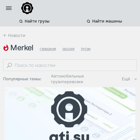
Найти грузы
Найти машины
← Новости
merkel
германия
россия
путин
Автомобильные
Популярные темы:
Ещё
грузоперевозки
Региональная
логистика
ЭДО, ИТ в
логистике
Дороги,
инфраструктура