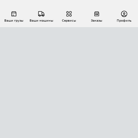
Ваши грузы
Ваши машины
Сервисы
Заказы
Профиль
АВТОМАТИЗАЦИЯ ПЕРЕВОЗОК
Площадки
Заказы
Торги
Тендеры
АТИ-Доки
GPS-мониторинг
АТИ Мессенджер
Цепочки грузов
API ATI.SU
ПОЛЕЗНОЕ
Расчет расстояний
БЕЗОПАСНОСТЬ
Академия ATI.SU
ATI.SU о безопасности
Звезды ATI.SU на вашем сайте
КОНТАКТЫ И ТАРИФЫ
Памятка по проверке контрагентов
Индекс ATI.SU FTL РФ
О системе ATI.SU
Светофор+
Средние ставки
ИНФОРМАЦИЯ