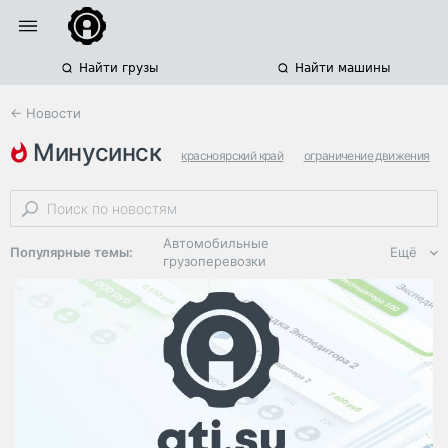
Найти грузы
Найти машины
← Новости
минусинск
красноярский край
ограничение движения
ухудшение погодных условий
Автомобильные
Популярные темы:
Ещё
грузоперевозки
Региональная
логистика
ЭДО, ИТ в
логистике
Дороги,
инфраструктура