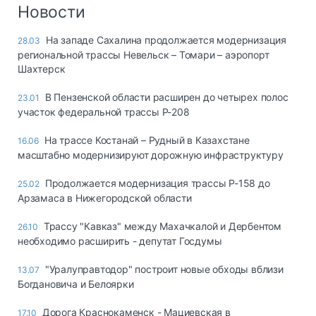
Логистика, грузы
Новости
Негабаритные и
На западе Сахалина продолжается модернизация
28.03
опасные грузы
региональной трассы Невельск – Томари – аэропорт
Безопасность и
Шахтерск
страхование
В Пензенской области расширен до четырех полос
23.01
Таможня и ВЭД
участок федеральной трассы Р-208
Склады и
На трассе Костанай – Рудный в Казахстане
16.06
грузовые
масштабно модернизируют дорожную инфраструктуру
терминалы
Коммерческий
Продолжается модернизация трассы Р-158 до
25.02
транспорт
Арзамаса в Нижегородской области
Спецтехника
Трассу "Кавказ" между Махачкалой и Дербентом
26.10
необходимо расширить - депутат Госдумы
Автосервис,
запчасти, шины
"Уралуправтодор" построит новые обходы вблизи
13.07
Топливо, масла и
Богдановича и Белоярки
Дзен
автохимия
Дорога Краснокаменск - Мациевская в
17.10