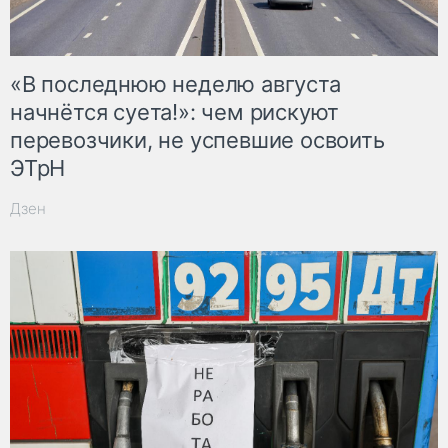
«В последнюю неделю августа
начнётся суета!»: чем рискуют
перевозчики, не успевшие освоить
ЭТрН
Дзен