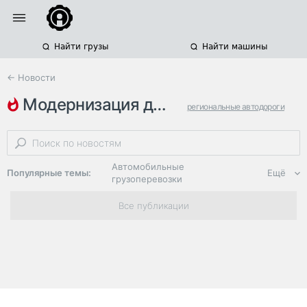
Найти грузы
Найти машины
← Новости
модернизация дорог
региональные автодороги
федеральные автодороги
планы на 2025 год
Автомобильные
Популярные темы:
Ещё
грузоперевозки
Региональная
Все публикации
логистика
ЭДО, ИТ в
логистике
Дороги,
инфраструктура