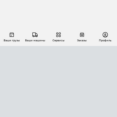
Ваши грузы
Ваши машины
Сервисы
Заказы
Профиль
АВТОМАТИЗАЦИЯ ПЕРЕВОЗОК
Площадки
Заказы
Торги
Тендеры
АТИ-Доки
GPS-мониторинг
АТИ Мессенджер
Цепочки грузов
API ATI.SU
ПОЛЕЗНОЕ
Расчет расстояний
БЕЗОПАСНОСТЬ