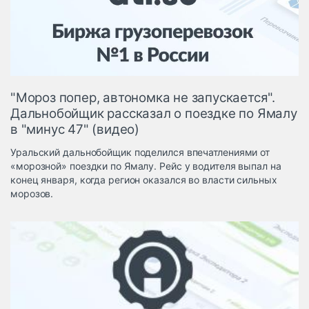
Логистика, грузы
Негабаритные и
опасные грузы
Безопасность и
страхование
"Мороз попер, автономка не запускается".
Таможня и ВЭД
Дальнобойщик рассказал о поездке по Ямалу
в "минус 47" (видео)
Склады и
грузовые
Уральский дальнобойщик поделился впечатлениями от
терминалы
«морозной» поездки по Ямалу. Рейс у водителя выпал на
Коммерческий
конец января, когда регион оказался во власти сильных
транспорт
морозов.
Спецтехника
Автосервис,
запчасти, шины
Топливо, масла и
Дзен
автохимия