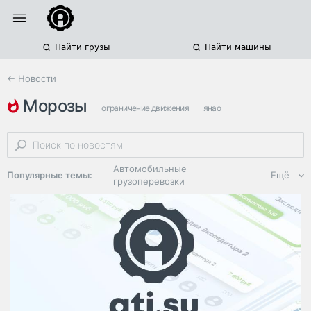
Найти грузы
Найти машины
← Новости
морозы
ограничение движения
янао
челябинская область
Автомобильные
Популярные темы:
Ещё
грузоперевозки
Региональная
логистика
ЭДО, ИТ в
логистике
Дороги,
инфраструктура