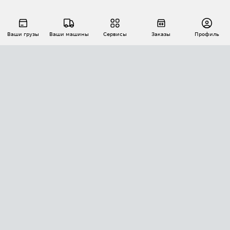
Ваши грузы
Ваши машины
Сервисы
Заказы
Профиль
АВТОМАТИЗАЦИЯ ПЕРЕВОЗОК
Площадки
Заказы
Торги
Тендеры
АТИ-Доки
GPS-мониторинг
АТИ Мессенджер
Цепочки грузов
API ATI.SU
ПОЛЕЗНОЕ
Расчет расстояний
БЕЗОПАСНОСТЬ
Академия ATI.SU
ATI.SU о безопасности
Звезды ATI.SU на вашем сайте
КОНТАКТЫ И ТАРИФЫ
Памятка по проверке контрагентов
Индекс ATI.SU FTL РФ
О системе ATI.SU
Светофор+
Средние ставки
ИНФОРМАЦИЯ