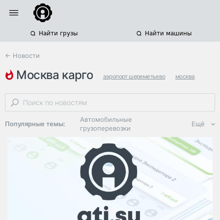
Найти грузы
Найти машины
← Новости
москва карго
аэропорт шереметьево
москва
грузовые авиаперевозки
Автомобильные
Популярные темы:
Ещё
грузоперевозки
Региональная
логистика
ЭДО, ИТ в
логистике
Дороги,
инфраструктура