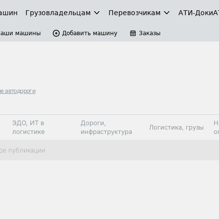
ашин
Грузовладельцам
Перевозчикам
АТИ-Доки
А
Ваши машины
Добавить машину
Заказы
е автодороги
ЭДО, ИТ в
Дороги,
Н
Логистика, грузы
логистике
инфраструктура
о
Коммерческий
Автосервис,
Топливо,
се публикации
Спецтехника
транспорт
запчасти, шины
автохим