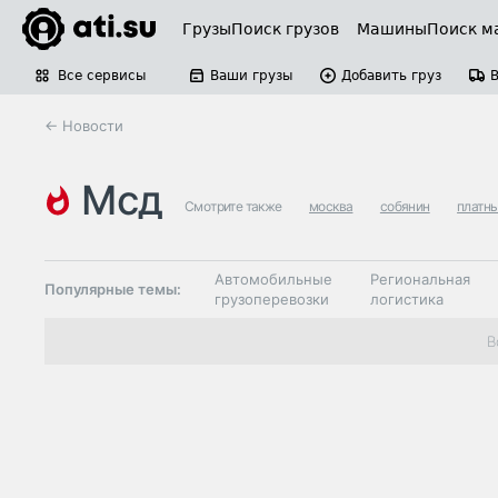
Грузы
Поиск грузов
Машины
Поиск м
Все сервисы
Ваши грузы
Добавить груз
← Новости
мсд
Смотрите также
москва
собянин
платны
Автомобильные
Региональная
Популярные темы:
грузоперевозки
логистика
Склады и
В
Таможня и ВЭД
грузовые
терминалы