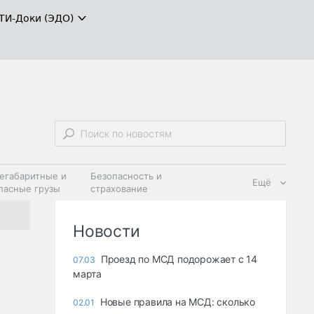
ТИ-Доки (ЭДО)
егабаритные и
Безопасность и
Ещё
пасные грузы
страхование
 масла и
Дзен
ия
Новости
Проезд по МСД подорожает с 14
07.03
марта
Новые правила на МСД: сколько
02.01