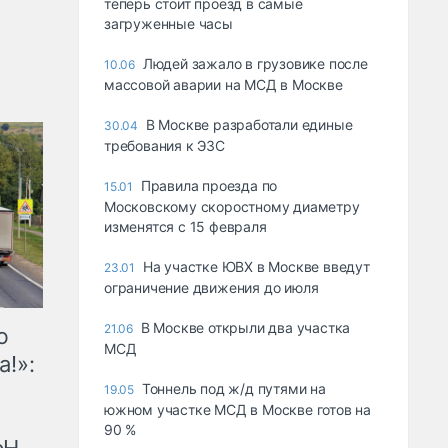
теперь стоит проезд в самые
загруженные часы
Людей зажало в грузовике после
10.06
массовой аварии на МСД в Москве
В Москве разработали единые
30.04
требования к ЭЗС
Правила проезда по
15.01
Московскому скоростному диаметру
изменятся с 15 февраля
На участке ЮВХ в Москве введут
23.01
ограничение движения до июля
В Москве открыли два участка
21.06
ю
МСД
а!»:
Тоннель под ж/д путями на
19.05
южном участке МСД в Москве готов на
90 %