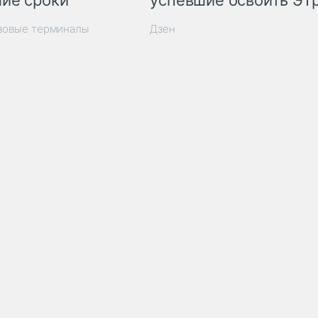
ие сроки
успевшие освоить ЭТ
узовые терминалы
Дзен