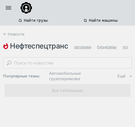
Найти грузы
Найти машины
← Новости
нефтеспецтранс
автопарки
бульдозеры
чтз
Автомобильные
Популярные темы:
Ещё
грузоперевозки
Региональная
Все публикации
логистика
ЭДО, ИТ в
логистике
Дороги,
инфраструктура