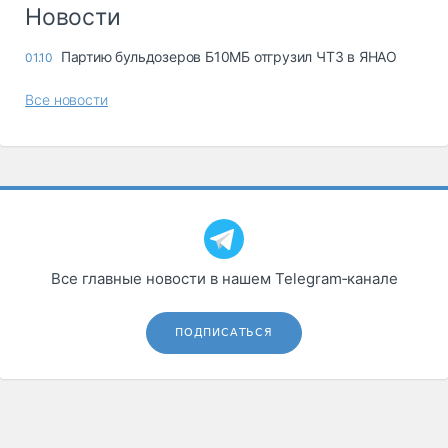
Логистика, грузы
Новости
Негабаритные и
Партию бульдозеров Б10МБ отгрузил ЧТЗ в ЯНАО
01.10
опасные грузы
Безопасность и
Все новости
страхование
Таможня и ВЭД
Склады и
грузовые
терминалы
Коммерческий
транспорт
Все главные новости в нашем Telegram‑канале
Спецтехника
ПОДПИСАТЬСЯ
Автосервис,
запчасти, шины
Топливо, масла и
Дзен
автохимия