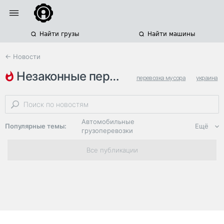
Найти грузы
Найти машины
← Новости
незаконные перевозки опасных …
перевозка мусора
украина
контрабанда
Автомобильные
Популярные темы:
Ещё
грузоперевозки
Региональная
Все публикации
логистика
ЭДО, ИТ в
логистике
Дороги,
инфраструктура