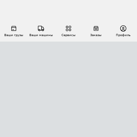
Ваши грузы
Ваши машины
Сервисы
Заказы
Профиль
АВТОМАТИЗАЦИЯ ПЕРЕВОЗОК
Площадки
Заказы
Торги
Тендеры
АТИ-Доки
GPS-мониторинг
АТИ Мессенджер
Цепочки грузов
API ATI.SU
ПОЛЕЗНОЕ
Расчет расстояний
БЕЗОПАСНОСТЬ
Академия ATI.SU
ATI.SU о безопасности
Звезды ATI.SU на вашем сайте
КОНТАКТЫ И ТАРИФЫ