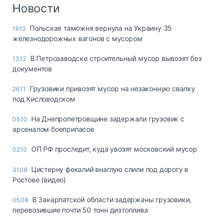
Логистика, грузы
Новости
Негабаритные и
Польская таможня вернула на Украину 35
19.12
опасные грузы
железнодорожных вагонов с мусором
Безопасность и
страхование
В Петрозаводске строительный мусор вывозят без
13.12
документов
Таможня и ВЭД
Грузовики привозят мусор на незаконную свалку
26.11
Склады и
под Кисловодском
грузовые
терминалы
На Днепропетровщине задержали грузовик с
05.10
Коммерческий
арсеналом боеприпасов
транспорт
ОП РФ проследит, куда увозят московский мусор
02.10
Спецтехника
Цистерну фекалий внаглую слили под дорогу в
31.08
Автосервис,
Ростове (видео)
запчасти, шины
Топливо, масла и
В Закарпатской области задержаны грузовики,
05.08
Дзен
автохимия
перевозившие почти 50 тонн дизтоплива