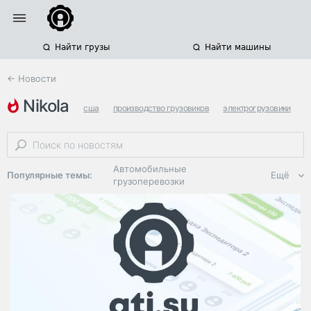
Найти грузы
Найти машины
← Новости
nikola
сша
производство грузовиков
электрогрузовики
Автомобильные
Популярные темы:
Ещё
грузоперевозки
Региональная
логистика
ЭДО, ИТ в
логистике
Дороги,
инфраструктура