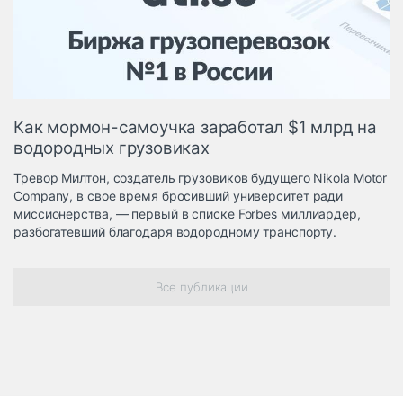
Логистика, грузы
Негабаритные и
опасные грузы
Безопасность и
страхование
Как мормон-самоучка заработал $1 млрд на
Таможня и ВЭД
водородных грузовиках
Склады и
Тревор Милтон, создатель грузовиков будущего Nikola Motor
грузовые
Company, в свое время бросивший университет ради
терминалы
миссионерства, — первый в списке Forbes миллиардер,
Коммерческий
разбогатевший благодаря водородному транспорту.
транспорт
Спецтехника
Все публикации
Автосервис,
запчасти, шины
Топливо, масла и
Дзен
автохимия