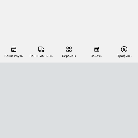
Ваши грузы
Ваши машины
Сервисы
Заказы
Профиль
АВТОМАТИЗАЦИЯ ПЕРЕВОЗОК
Площадки
Заказы
Торги
Тендеры
АТИ-Доки
GPS-мониторинг
АТИ Мессенджер
Цепочки грузов
API ATI.SU
ПОЛЕЗНОЕ