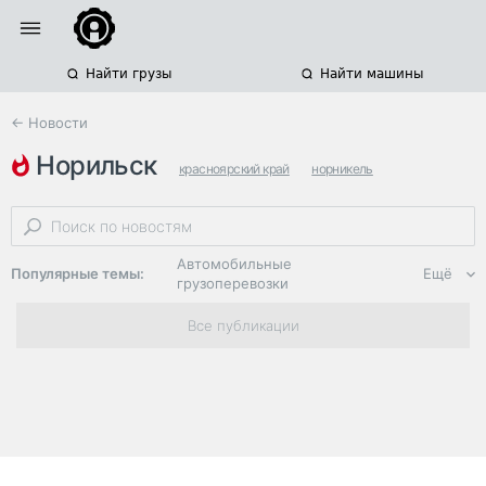
Найти грузы
Найти машины
← Новости
норильск
красноярский край
норникель
парк спецтехники
Автомобильные
Популярные темы:
Ещё
грузоперевозки
Региональная
Все публикации
логистика
ЭДО, ИТ в
логистике
Дороги,
инфраструктура