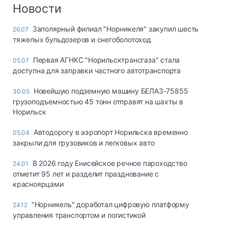
Логистика, грузы
Новости
Негабаритные и
Заполярный филиал "Норникеля" закупил шесть
26.07
опасные грузы
тяжелых бульдозеров и снегоболотоход
Безопасность и
страхование
Первая АГНКС "Норильсктрансгаза" стала
05.07
доступна для заправки частного автотранспорта
Таможня и ВЭД
Новейшую подземную машину БЕЛАЗ-75855
30.05
Склады и
грузоподъемностью 45 тонн отправят на шахты в
грузовые
Норильск
терминалы
Коммерческий
Автодорогу в аэропорт Норильска временно
05.04
транспорт
закрыли для грузовиков и легковых авто
Спецтехника
В 2026 году Енисейское речное пароходство
24.01
отметит 95 лет и разделит празднование с
Автосервис,
красноярцами
запчасти, шины
Топливо, масла и
"Норникель" доработал цифровую платформу
24.12
Дзен
автохимия
управления транспортом и логистикой