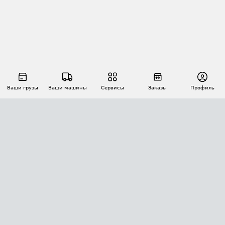
Ваши грузы
Ваши машины
Сервисы
Заказы
Профиль
АВТОМАТИЗАЦИЯ ПЕРЕВОЗОК
Площадки
Заказы
Торги
Тендеры
АТИ-Доки
GPS-мониторинг
АТИ Мессенджер
Цепочки грузов
API ATI.SU
ПОЛЕЗНОЕ
Расчет расстояний