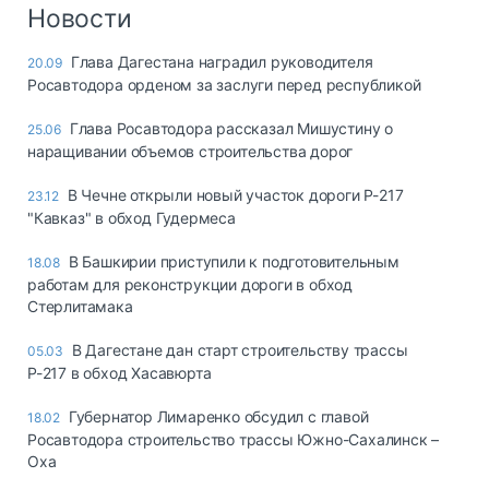
Логистика, грузы
Новости
Негабаритные и
Глава Дагестана наградил руководителя
20.09
опасные грузы
Росавтодора орденом за заслуги перед республикой
Безопасность и
страхование
Глава Росавтодора рассказал Мишустину о
25.06
наращивании объемов строительства дорог
Таможня и ВЭД
В Чечне открыли новый участок дороги Р-217
23.12
Склады и
"Кавказ" в обход Гудермеса
грузовые
терминалы
В Башкирии приступили к подготовительным
18.08
Коммерческий
работам для реконструкции дороги в обход
транспорт
Стерлитамака
Спецтехника
В Дагестане дан старт строительству трассы
05.03
Р-217 в обход Хасавюрта
Автосервис,
запчасти, шины
Губернатор Лимаренко обсудил с главой
18.02
Топливо, масла и
Росавтодора строительство трассы Южно-Сахалинск –
Дзен
автохимия
Оха