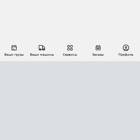
Ваши грузы
Ваши машины
Сервисы
Заказы
Профиль
АВТОМАТИЗАЦИЯ ПЕРЕВОЗОК
Площадки
Заказы
Торги
Тендеры
АТИ-Доки
GPS-мониторинг
АТИ Мессенджер
Цепочки грузов
API ATI.SU
ПОЛЕЗНОЕ
Расчет расстояний