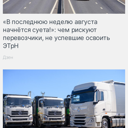
«В последнюю неделю августа
начнётся суета!»: чем рискуют
перевозчики, не успевшие освоить
ЭТрН
Дзен