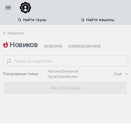
Найти грузы
Найти машины
← Новости
новиков
росавтодор
строительство дорог
федеральные автодороги
Автомобильные
Популярные темы:
Ещё
грузоперевозки
Региональная
Все публикации
логистика
ЭДО, ИТ в
логистике
Дороги,
инфраструктура