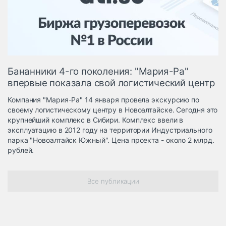
Логистика, грузы
Негабаритные и
опасные грузы
Безопасность и
страхование
Бананники 4-го поколения: "Мария-Ра"
Таможня и ВЭД
впервые показала свой логистический центр
Склады и
Компания "Мария-Ра" 14 января провела экскурсию по
грузовые
своему логистическому центру в Новоалтайске. Сегодня это
терминалы
крупнейший комплекс в Сибири. Комплекс ввели в
Коммерческий
эксплуатацию в 2012 году на территории Индустриального
транспорт
парка "Новоалтайск Южный". Цена проекта - около 2 млрд.
рублей.
Спецтехника
Автосервис,
Все публикации
запчасти, шины
Топливо, масла и
Дзен
автохимия