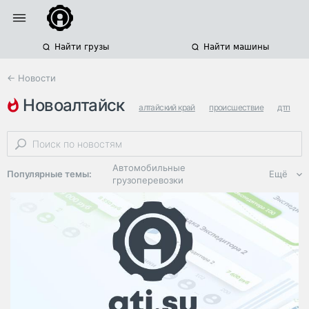
Найти грузы
Найти машины
← Новости
новоалтайск
алтайский край
происшествие
дтп
Автомобильные
Популярные темы:
Ещё
грузоперевозки
Региональная
логистика
ЭДО, ИТ в
логистике
Дороги,
инфраструктура