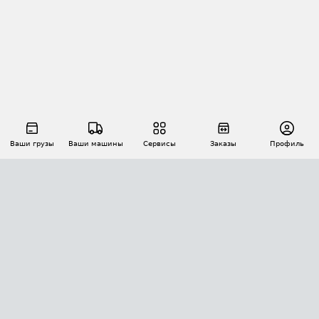
Ваши грузы
Ваши машины
Сервисы
Заказы
Профиль
АВТОМАТИЗАЦИЯ ПЕРЕВОЗОК
Площадки
Заказы
Торги
Тендеры
АТИ-Доки
GPS-мониторинг
АТИ Мессенджер
Цепочки грузов
API ATI.SU
ПОЛЕЗНОЕ