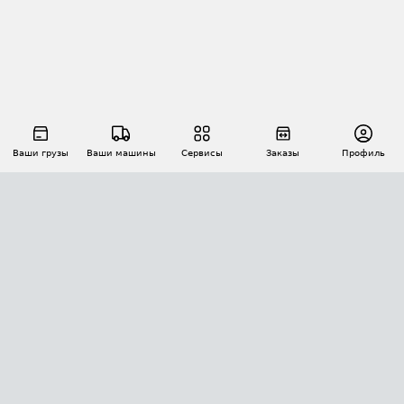
Ваши грузы
Ваши машины
Сервисы
Заказы
Профиль
АВТОМАТИЗАЦИЯ ПЕРЕВОЗОК
Площадки
Заказы
Торги
Тендеры
АТИ-Доки
GPS-мониторинг
АТИ Мессенджер
Цепочки грузов
API ATI.SU
ПОЛЕЗНОЕ
Расчет расстояний