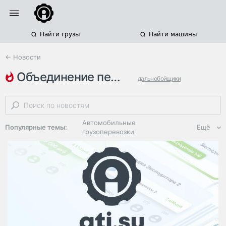
Найти грузы
Найти машины
← Новости
объединение перевозчиков росс…
дальнобойщики
акции протеста
платон
Автомобильные
Популярные темы:
Ещё
грузоперевозки
Региональная
логистика
ЭДО, ИТ в
логистике
Дороги,
инфраструктура