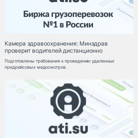
Логистика, грузы
Негабаритные и
опасные грузы
Безопасность и
страхование
Камера здравоохранения: Минздрав
Таможня и ВЭД
проверит водителей дистанционно
Склады и
Подготовлены требования к проведению удаленных
грузовые
предрейсовых медосмотров.
терминалы
Коммерческий
транспорт
Спецтехника
Автосервис,
запчасти, шины
Топливо, масла и
Дзен
автохимия