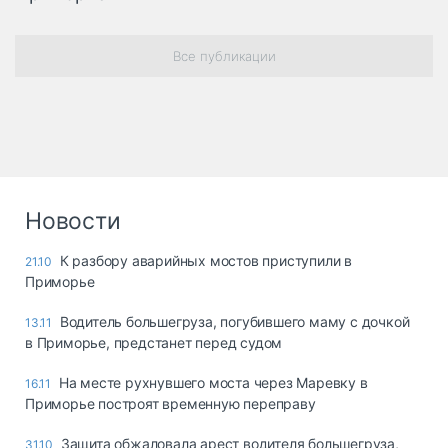
Все публикации
Новости
К разбору аварийных мостов приступили в
21.10
Приморье
Водитель большегруза, погубившего маму с дочкой
13.11
в Приморье, предстанет перед судом
На месте рухнувшего моста через Маревку в
16.11
Приморье построят временную переправу
Защита обжаловала арест водителя большегруза,
31.10