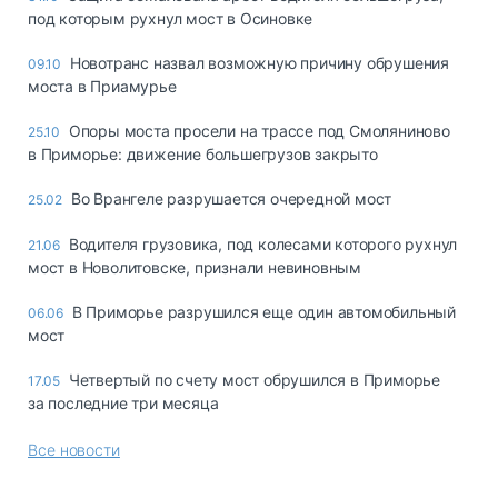
под которым рухнул мост в Осиновке
Новотранс назвал возможную причину обрушения
09.10
моста в Приамурье
Опоры моста просели на трассе под Смоляниново
25.10
в Приморье: движение большегрузов закрыто
Во Врангеле разрушается очередной мост
25.02
Водителя грузовика, под колесами которого рухнул
21.06
мост в Новолитовске, признали невиновным
В Приморье разрушился еще один автомобильный
06.06
мост
Четвертый по счету мост обрушился в Приморье
17.05
за последние три месяца
Все новости