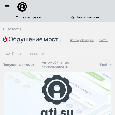
Найти грузы
Найти машины
← Новости
обрушение моста в приморье
приморский край
мосты
суд
Автомобильные
Популярные темы:
Ещё
грузоперевозки
Региональная
логистика
ЭДО, ИТ в
логистике
Дороги,
инфраструктура