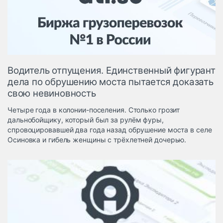
Логистика, грузы
Негабаритные и
опасные грузы
Безопасность и
страхование
Водитель отпущения. Единственный фигурант
Таможня и ВЭД
дела по обрушению моста пытается доказать
свою невиновность
Склады и
грузовые
Четыре года в колонии-поселения. Столько грозит
терминалы
дальнобойщику, который был за рулём фуры,
Коммерческий
спровоцировавшей два года назад обрушение моста в селе
транспорт
Осиновка и гибель женщины c трёхлетней дочерью.
Спецтехника
Автосервис,
запчасти, шины
Топливо, масла и
Дзен
автохимия