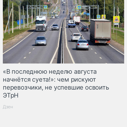
«В последнюю неделю августа
начнётся суета!»: чем рискуют
перевозчики, не успевшие освоить
ЭТрН
Дзен