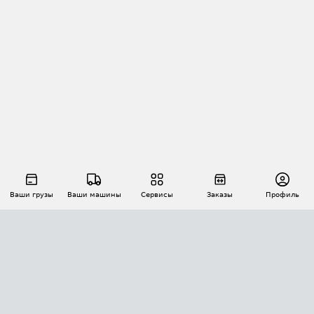
Ваши грузы
Ваши машины
Сервисы
Заказы
Профиль
АВТОМАТИЗАЦИЯ ПЕРЕВОЗОК
Площадки
Заказы
Торги
Тендеры
АТИ-Доки
GPS-мониторинг
АТИ Мессенджер
Цепочки грузов