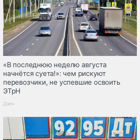
«В последнюю неделю августа
начнётся суета!»: чем рискуют
перевозчики, не успевшие освоить
ЭТрН
Дзен