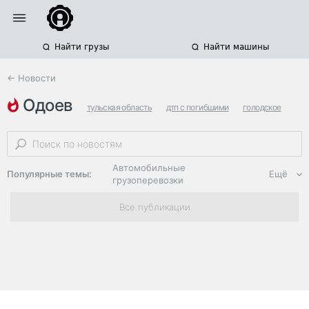
Найти грузы
Найти машины
← Новости
одоев
тульская область
дтп с погибшими
голодское
Автомобильные
Популярные темы:
Ещё
грузоперевозки
Региональная
Все публикации
логистика
ЭДО, ИТ в
логистике
Дороги,
инфраструктура