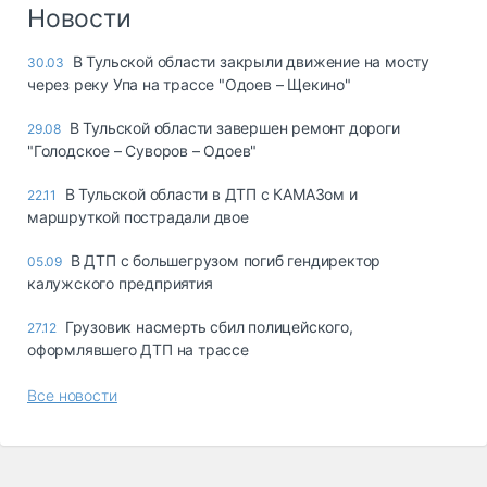
Логистика, грузы
Новости
Негабаритные и
В Тульской области закрыли движение на мосту
30.03
опасные грузы
через реку Упа на трассе "Одоев – Щекино"
Безопасность и
страхование
В Тульской области завершен ремонт дороги
29.08
"Голодское – Суворов – Одоев"
Таможня и ВЭД
В Тульской области в ДТП с КАМАЗом и
22.11
Склады и
маршруткой пострадали двое
грузовые
терминалы
В ДТП с большегрузом погиб гендиректор
05.09
Коммерческий
калужского предприятия
транспорт
Грузовик насмерть сбил полицейского,
27.12
Спецтехника
оформлявшего ДТП на трассе
Автосервис,
Все новости
запчасти, шины
Топливо, масла и
Дзен
автохимия