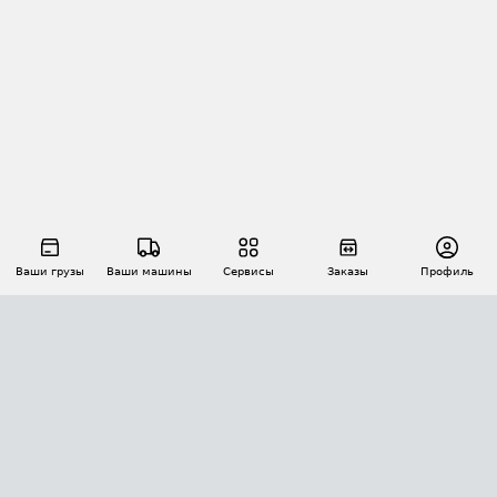
Ваши грузы
Ваши машины
Сервисы
Заказы
Профиль
АВТОМАТИЗАЦИЯ ПЕРЕВОЗОК
Площадки
Заказы
Торги
Тендеры
АТИ-Доки
GPS-мониторинг
АТИ Мессенджер
Цепочки грузов
API ATI.SU