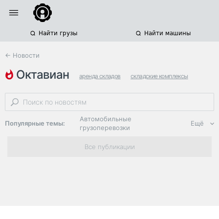
Найти грузы
Найти машины
← Новости
октавиан
аренда складов
складские комплексы
склады санкт-петербурга и ленобласти
Автомобильные
Популярные темы:
Ещё
грузоперевозки
Региональная
Все публикации
логистика
ЭДО, ИТ в
логистике
Дороги,
инфраструктура