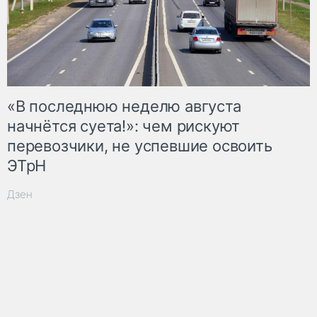
«В последнюю неделю августа
начнётся суета!»: чем рискуют
перевозчики, не успевшие освоить
ЭТрН
Дзен