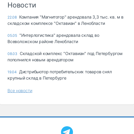
Логистика, грузы
Новости
Негабаритные и
Компания "Магнитогор" арендовала 3,3 тыс. кв. м в
22.08
опасные грузы
складском комплексе "Октавиан" в Ленобласти
Безопасность и
страхование
"Интерлогистика" арендовала склад во
05.05
Всеволожском районе Ленобласти
Таможня и ВЭД
Складской комплекс "Октавиан" под Петербургом
08.03
Склады и
пополнился новым арендатором
грузовые
терминалы
Дистрибьютор потребительских товаров снял
19.04
Коммерческий
крупный склад в Петербурге
транспорт
Все новости
Спецтехника
Автосервис,
запчасти, шины
Топливо, масла и
Дзен
автохимия