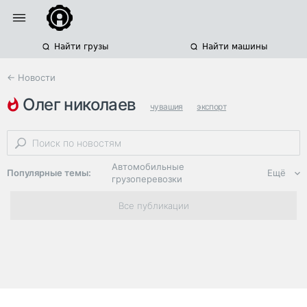
Найти грузы
Найти машины
← Новости
олег николаев
чувашия
экспорт
сельскохозяйственная техника
Автомобильные
Популярные темы:
Ещё
грузоперевозки
Региональная
Все публикации
логистика
ЭДО, ИТ в
логистике
Дороги,
инфраструктура