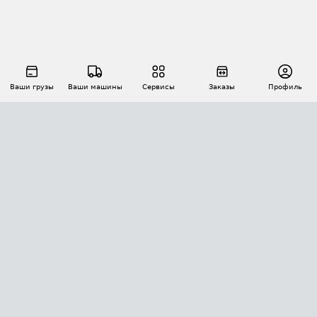
Ваши грузы
Ваши машины
Сервисы
Заказы
Профиль
АВТОМАТИЗАЦИЯ ПЕРЕВОЗОК
Площадки
Заказы
Торги
Тендеры
АТИ-Доки
GPS-мониторинг
АТИ Мессенджер
Цепочки грузов
API ATI.SU
ПОЛЕЗНОЕ
Расчет расстояний
БЕЗОПАСНОСТЬ
Академия ATI.SU
ATI.SU о безопасности
Звезды ATI.SU на вашем сайте