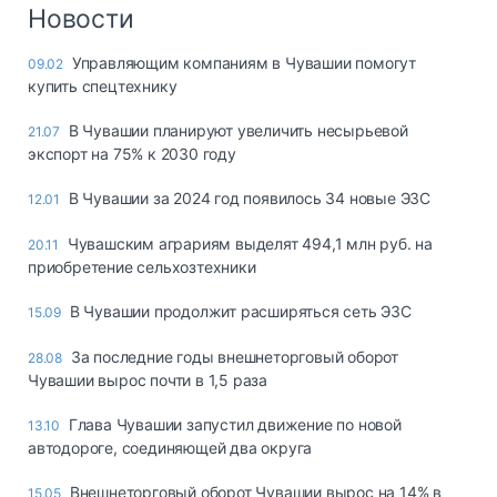
Логистика, грузы
Новости
Негабаритные и
Управляющим компаниям в Чувашии помогут
09.02
опасные грузы
купить спецтехнику
Безопасность и
страхование
В Чувашии планируют увеличить несырьевой
21.07
экспорт на 75% к 2030 году
Таможня и ВЭД
В Чувашии за 2024 год появилось 34 новые ЭЗС
12.01
Склады и
грузовые
Чувашским аграриям выделят 494,1 млн руб. на
20.11
терминалы
приобретение сельхозтехники
Коммерческий
транспорт
В Чувашии продолжит расширяться сеть ЭЗС
15.09
Спецтехника
За последние годы внешнеторговый оборот
28.08
Чувашии вырос почти в 1,5 раза
Автосервис,
запчасти, шины
Глава Чувашии запустил движение по новой
13.10
Топливо, масла и
автодороге, соединяющей два округа
Дзен
автохимия
Внешнеторговый оборот Чувашии вырос на 14% в
15.05