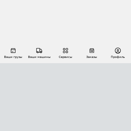
Ваши грузы
Ваши машины
Сервисы
Заказы
Профиль
АВТОМАТИЗАЦИЯ ПЕРЕВОЗОК
Площадки
Заказы
Торги
Тендеры
АТИ-Доки
GPS-мониторинг
АТИ Мессенджер
Цепочки грузов
API ATI.SU
ПОЛЕЗНОЕ