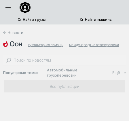
Найти грузы
Найти машины
← Новости
оон
гуманитарная помощь
международные автоперевозки
сектор газа
Автомобильные
Популярные темы:
Ещё
грузоперевозки
Региональная
Все публикации
логистика
ЭДО, ИТ в
логистике
Дороги,
инфраструктура