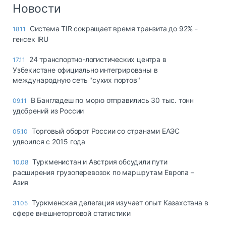
Логистика, грузы
Новости
Негабаритные и
Система TIR сокращает время транзита до 92% -
18.11
опасные грузы
генсек IRU
Безопасность и
страхование
24 транспортно-логистических центра в
17.11
Узбекистане официально интегрированы в
Таможня и ВЭД
международную сеть "сухих портов"
Склады и
В Бангладеш по морю отправились 30 тыс. тонн
09.11
грузовые
удобрений из России
терминалы
Коммерческий
Торговый оборот России со странами ЕАЭС
05.10
транспорт
удвоился с 2015 года
Спецтехника
Туркменистан и Австрия обсудили пути
10.08
расширения грузоперевозок по маршрутам Европа –
Автосервис,
Азия
запчасти, шины
Топливо, масла и
Туркменская делегация изучает опыт Казахстана в
31.05
Дзен
автохимия
сфере внешнеторговой статистики