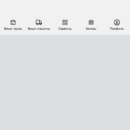
Ваши грузы
Ваши машины
Сервисы
Заказы
Профиль
АВТОМАТИЗАЦИЯ ПЕРЕВОЗОК
Площадки
Заказы
Торги
Тендеры
АТИ-Доки
GPS-мониторинг
АТИ Мессенджер
Цепочки грузов
API ATI.SU
ПОЛЕЗНОЕ
Расчет расстояний
БЕЗОПАСНОСТЬ
Академия ATI.SU
ATI.SU о безопасности
Звезды ATI.SU на вашем сайте
КОНТАКТЫ И ТАРИФЫ
Памятка по проверке контрагентов