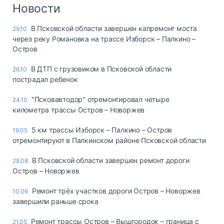
Логистика, грузы
Новости
Негабаритные и
В Псковской области завершен капремонт моста
29.10
опасные грузы
через реку Романовка на трассе Изборск – Палкино –
Безопасность и
Остров
страхование
В ДТП с грузовиком в Псковской области
26.10
Таможня и ВЭД
пострадал ребенок
Склады и
"Псковавтодор" отремонтировал четыре
24.10
грузовые
километра трассы Остров – Новоржев
терминалы
Коммерческий
5 км трассы Изборск – Палкино – Остров
19.05
транспорт
отремонтируют в Палкинском районе Псковской области
Спецтехника
В Псковской области завершен ремонт дороги
28.08
Остров – Новоржев
Автосервис,
запчасти, шины
Ремонт трёх участков дороги Остров – Новоржев
10.06
Топливо, масла и
завершили раньше срока
Дзен
автохимия
Ремонт трассы Остров – Вышгородок – граница с
21.05