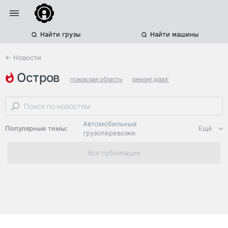
Найти грузы
Найти машины
← Новости
остров
псковская область
ремонт дорог
региональные автодороги
Автомобильные
Популярные темы:
Ещё
грузоперевозки
Региональная
Все публикации
логистика
ЭДО, ИТ в
логистике
Дороги,
инфраструктура