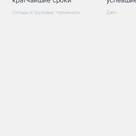
кратчайшие сроки
успевшие
Склады и грузовые терминалы
Дзен