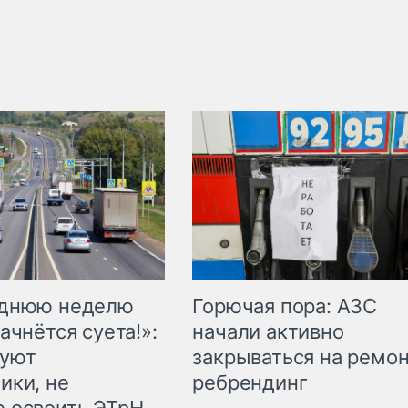
Горючая пора: АЗС
еднюю неделю
начали активно
ачнётся суета!»:
закрываться на ремон
куют
ребрендинг
ики, не