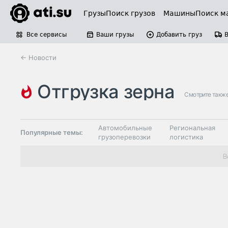
Грузы
Поиск грузов
Машины
Поиск м
Все сервисы
Ваши грузы
Добавить груз
← Новости
отгрузка зерна
Смотрите такж
Автомобильные
Региональная
Популярные темы:
грузоперевозки
логистика
Склады и
В
Таможня и ВЭД
грузовые
терминалы