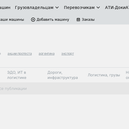
ашин
Грузовладельцам
Перевозчикам
АТИ-Доки
А
Ваши машины
Добавить машину
Заказы
е
акции протеста
аргентина
экспорт
ЭДО, ИТ в
Дороги,
Н
Логистика, грузы
логистике
инфраструктура
о
Коммерческий
Автосервис,
Топливо,
се публикации
Спецтехника
транспорт
запчасти, шины
автохим