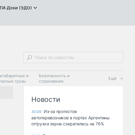
ТИ-Доки (ЭДО)
егабаритные и
Безопасность и
Ещё
пасные грузы
страхование
 масла и
Дзен
ия
Новости
Из-за протестов
30.06
автоперевозчиков в портах Аргентины
отгрузка зерна сократилась на 76%