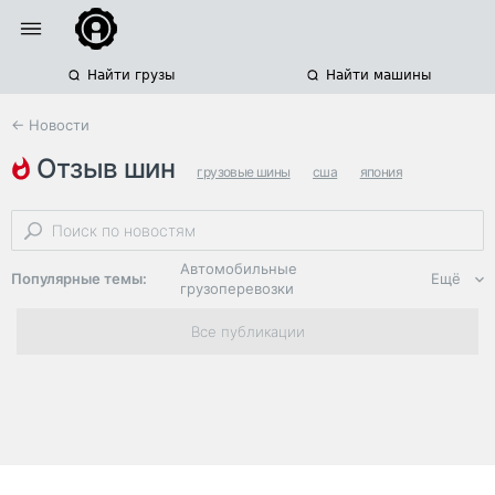
Найти грузы
Найти машины
← Новости
отзыв шин
грузовые шины
сша
япония
Автомобильные
Популярные темы:
Ещё
грузоперевозки
Региональная
Все публикации
логистика
ЭДО, ИТ в
логистике
Дороги,
инфраструктура