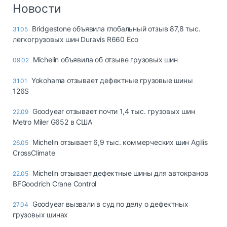
Логистика, грузы
Новости
Негабаритные и
Bridgestone объявила глобальный отзыв 87,8 тыс.
31.05
опасные грузы
легкогрузовых шин Duravis R660 Eco
Безопасность и
страхование
Michelin объявила об отзыве грузовых шин
09.02
Таможня и ВЭД
Yokohama отзывает дефектные грузовые шины
31.01
126S
Склады и
грузовые
Goodyear отзывает почти 1,4 тыс. грузовых шин
22.09
терминалы
Metro Miler G652 в США
Коммерческий
транспорт
Michelin отзывает 6,9 тыс. коммерческих шин Agilis
26.05
CrossClimate
Спецтехника
Michelin отзывает дефектные шины для автокранов
22.05
Автосервис,
BFGoodrich Crane Control
запчасти, шины
Топливо, масла и
Goodyear вызвали в суд по делу о дефектных
27.04
Дзен
автохимия
грузовых шинах