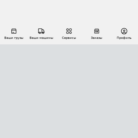
Ваши грузы
Ваши машины
Сервисы
Заказы
Профиль
АВТОМАТИЗАЦИЯ ПЕРЕВОЗОК
Площадки
Заказы
Торги
Тендеры
АТИ-Доки
GPS-мониторинг
АТИ Мессенджер
Цепочки грузов
API ATI.SU
ПОЛЕЗНОЕ
Расчет расстояний
БЕЗОПАСНОСТЬ
Академия ATI.SU
ATI.SU о безопасности
Звезды ATI.SU на вашем сайте