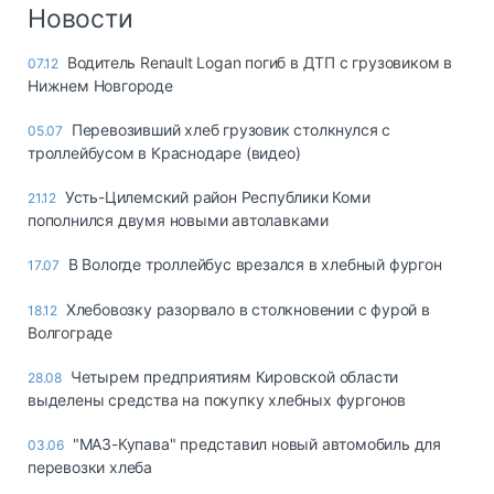
Логистика, грузы
Новости
Негабаритные и
Водитель Renault Logan погиб в ДТП с грузовиком в
07.12
опасные грузы
Нижнем Новгороде
Безопасность и
страхование
Перевозивший хлеб грузовик столкнулся с
05.07
троллейбусом в Краснодаре (видео)
Таможня и ВЭД
Усть-Цилемский район Республики Коми
21.12
Склады и
пополнился двумя новыми автолавками
грузовые
терминалы
В Вологде троллейбус врезался в хлебный фургон
17.07
Коммерческий
транспорт
Хлебовозку разорвало в столкновении с фурой в
18.12
Волгограде
Спецтехника
Четырем предприятиям Кировской области
28.08
Автосервис,
выделены средства на покупку хлебных фургонов
запчасти, шины
Топливо, масла и
"МАЗ-Купава" представил новый автомобиль для
03.06
Дзен
автохимия
перевозки хлеба