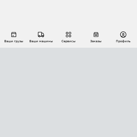
Ваши грузы
Ваши машины
Сервисы
Заказы
Профиль
АВТОМАТИЗАЦИЯ ПЕРЕВОЗОК
Площадки
Заказы
Торги
Тендеры
АТИ-Доки
GPS-мониторинг
АТИ Мессенджер
Цепочки грузов
API ATI.SU
ПОЛЕЗНОЕ
Расчет расстояний
БЕЗОПАСНОСТЬ
Академия ATI.SU