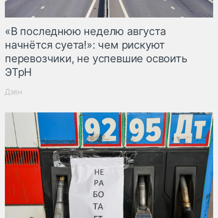
«В последнюю неделю августа
начнётся суета!»: чем рискуют
перевозчики, не успевшие освоить
ЭТрН
Дзен