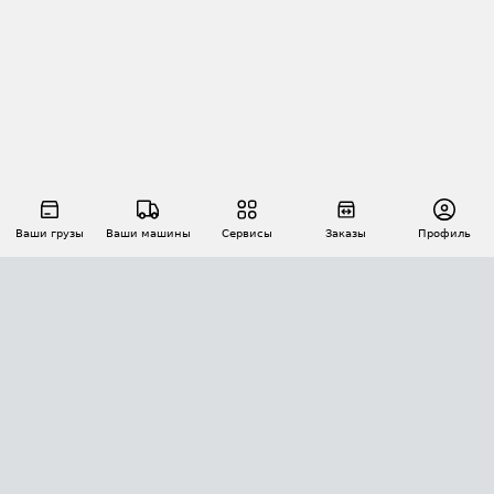
Ваши грузы
Ваши машины
Сервисы
Заказы
Профиль
АВТОМАТИЗАЦИЯ ПЕРЕВОЗОК
Площадки
Заказы
Торги
Тендеры
АТИ-Доки
GPS-мониторинг
АТИ Мессенджер
Цепочки грузов
API ATI.SU
ПОЛЕЗНОЕ