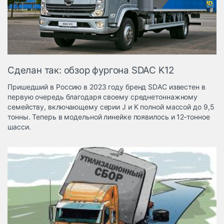
Логистика, грузы
Негабаритные и
опасные грузы
Безопасность и
страхование
Сделан так: обзор фургона SDAC K12
Таможня и ВЭД
Пришедший в Россию в 2023 году бренд SDAC известен в
Склады и
первую очередь благодаря своему среднетоннажному
грузовые
семейству, включающему серии J и K полной массой до 9,5
терминалы
тонны. Теперь в модельной линейке появилось и 12‑тонное
Коммерческий
шасси.
транспорт
Спецтехника
Автосервис,
запчасти, шины
Топливо, масла и
Дзен
автохимия