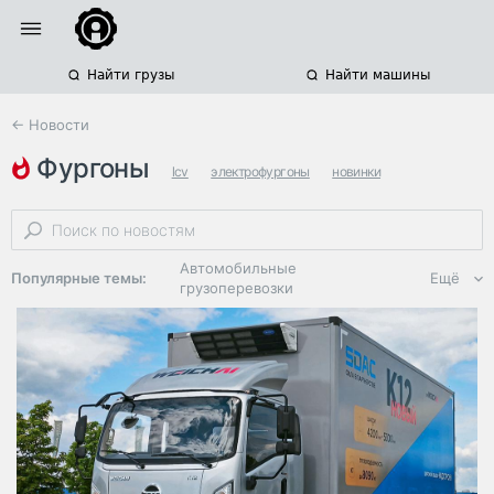
Найти грузы
Найти машины
← Новости
фургоны
lcv
электрофургоны
новинки
Автомобильные
Популярные темы:
Ещё
грузоперевозки
Региональная
логистика
ЭДО, ИТ в
логистике
Дороги,
инфраструктура