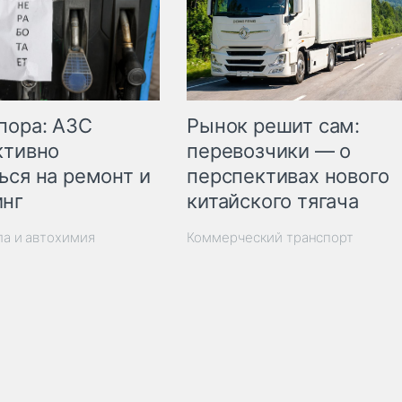
пора: АЗС
Рынок решит сам:
ктивно
перевозчики — о
ься на ремонт и
перспективах нового
инг
китайского тягача
ла и автохимия
Коммерческий транспорт