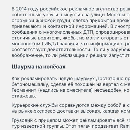
В 2014 году российское рекламное агентство ре
собственные услуги, выпустив на улицы Москвы 
огромной женской груди, слегка прикрытой врезк
привлекают» и контактной информацией. В инос
сообщения о многочисленных ДТП, спровоцирова
столичные водители, якобы, не могли оторвать от 
московском ГИБДД заявили, что информация о ре
соответствует действительности. То ли у заруб
воображение, то ли рекламщики решили запустить 
Шаурма на колёсах
Как рекламировать новую шаурму? Достаточно п
бетономешалку, сделав её похожей на вертел с м
Германии» (надпись на смесителе) несъедобен, но
откажешь.
Курьерские службы соревнуются между собой в с
на рынке экспресс-доставки высокая, каждая ком
Грузовик с прицепом может рекламировать всё, ч
тур известной группы. Этот тягач продвигает Ram