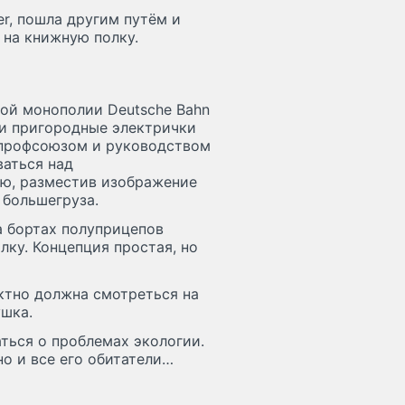
er, пошла другим путём и
 на книжную полку.
ой монополии Deutsche Bahn
 и пригородные электрички
 профсоюзом и руководством
ваться над
ю, разместив изображение
 большегруза.
а бортах полуприцепов
ку. Концепция простая, но
ктно должна смотреться на
ушка.
ться о проблемах экологии.
но и все его обитатели…