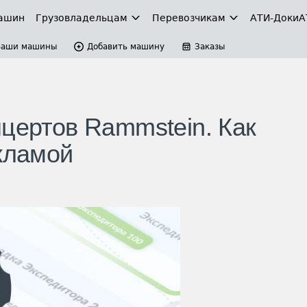
ашин
Грузовладельцам
Перевозчикам
АТИ-Доки
А
Ваши машины
Добавить машину
Заказы
нцертов Rammstein. Как
екламой