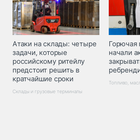
Горючая 
Атаки на склады: четыре
начали а
задачи, которые
закрыват
российскому ритейлу
ребренд
предстоит решить в
кратчайшие сроки
Топливо, мас
Склады и грузовые терминалы