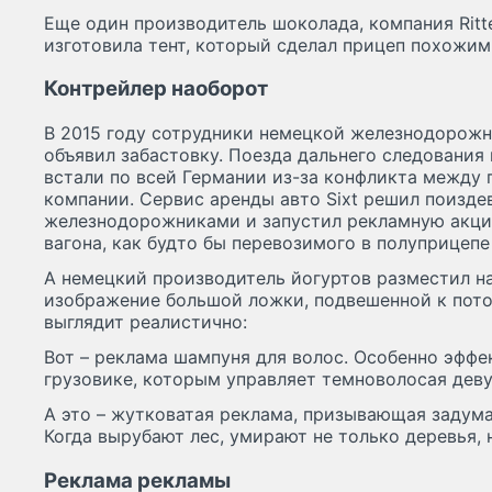
Еще один производитель шоколада, компания Ritt
изготовила тент, который сделал прицеп похожим
Контрейлер наоборот
В 2015 году сотрудники немецкой железнодорожн
объявил забастовку. Поезда дальнего следования
встали по всей Германии из-за конфликта между
компании. Сервис аренды авто Sixt решил поизде
железнодорожниками и запустил рекламную акци
вагона, как будто бы перевозимого в полуприцепе
А немецкий производитель йогуртов разместил н
изображение большой ложки, подвешенной к потол
выглядит реалистично:
Вот – реклама шампуня для волос. Особенно эффе
грузовике, которым управляет темноволосая дев
А это – жутковатая реклама, призывающая задума
Когда вырубают лес, умирают не только деревья, 
Реклама рекламы