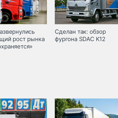
Сделан так: обзор
развернулись
фургона SDAC K12
бщий рост рынка
охраняется»