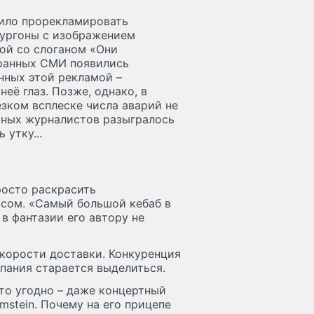
шило прорекламировать
фургоны с изображением
ой со слоганом «Они
транных СМИ появились
нных этой рекламой –
неё глаз. Позже, однако, в
зком всплеске числа аварий не
ежных журналистов разыгралось
утку...
росто раскрасить
ясом. «Самый большой кебаб в
 в фантазии его автору не
корости доставки. Конкуренция
пания старается выделиться.
то угодно – даже концертный
mstein. Почему на его прицепе