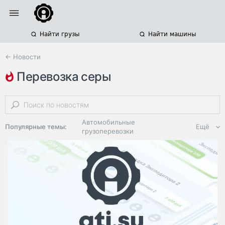
Найти грузы
Найти машины
← Новости
перевозка серы
железнодорожные перевозки опасных грузов
подвижной состав
вагоны-цистерны
Автомобильные
Популярные темы:
Ещё
грузоперевозки
Региональная
логистика
ЭДО, ИТ в
логистике
Дороги,
инфраструктура