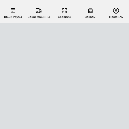
Ваши грузы
Ваши машины
Сервисы
Заказы
Профиль
АВТОМАТИЗАЦИЯ ПЕРЕВОЗОК
Площадки
Заказы
Торги
Тендеры
АТИ-Доки
GPS-мониторинг
АТИ Мессенджер
Цепочки грузов
API ATI.SU
ПОЛЕЗНОЕ
Расчет расстояний
БЕЗОПАСНОСТЬ
Академия ATI.SU
ATI.SU о безопасности
Звезды ATI.SU на вашем сайте
КОНТАКТЫ И ТАРИФЫ
Памятка по проверке контрагентов
Индекс ATI.SU FTL РФ
О системе ATI.SU
Светофор+
Средние ставки
ИНФОРМАЦИЯ