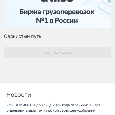
Логистика, грузы
Негабаритные и
опасные грузы
Безопасность и
страхование
Сернистый путь
Таможня и ВЭД
Склады и
Все публикации
грузовые
терминалы
Коммерческий
транспорт
Спецтехника
Автосервис,
Новости
запчасти, шины
Топливо, масла и
Дзен
Кабмин РФ до конца 2026 года ограничил вывоз
27.06
автохимия
отдельных видов технической серы для удобрений