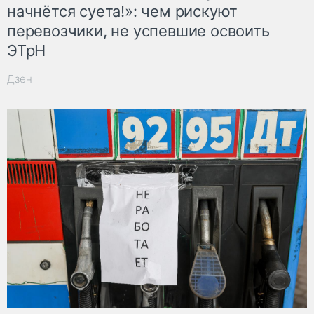
начнётся суета!»: чем рискуют
перевозчики, не успевшие освоить
ЭТрН
Дзен