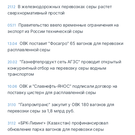
В железнодорожных перевозках серы растет
21.12
сверхнормативный простой
Правительство ввело временные ограничения на
05.11
экспорт из России технической серы
ОВК поставит "Фосагро" 65 вагонов для перевозки
13.04
расплавленной серы
"Газнефтепродукт сеть АГЗС" проводит открытый
20.02
конкурентный отбор на перевозку серы водным
транспортом
ОВК и "Славнефть-ЯНОС" подписали договор на
10.06
поставку цистерн для расплавленной серы
"Газпромтранс" закупит у ОВК 180 вагонов для
31.10
перевозки серы за 1,8 млрд руб.
«БРК-Лизинг» (Казахстан) профинансировал
31.12
обновление парка вагонов для перевозки серы