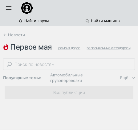
Найти грузы
Найти машины
← Новости
первое мая
ремонт дорог
региональные автодороги
лужицы
Автомобильные
Популярные темы:
Ещё
грузоперевозки
Региональная
Все публикации
логистика
ЭДО, ИТ в
логистике
Дороги,
инфраструктура