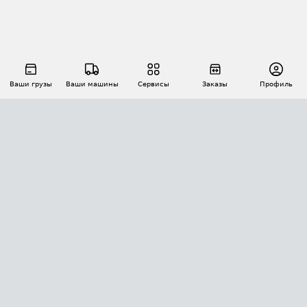
Ваши грузы
Ваши машины
Сервисы
Заказы
Профиль
АВТОМАТИЗАЦИЯ ПЕРЕВОЗОК
Площадки
Заказы
Торги
Тендеры
АТИ-Доки
GPS-мониторинг
АТИ Мессенджер
Цепочки грузов
API ATI.SU
ПОЛЕЗНОЕ
Расчет расстояний
БЕЗОПАСНОСТЬ
Академия ATI.SU
ATI.SU о безопасности
Звезды ATI.SU на вашем сайте