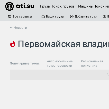
Грузы
Поиск грузов
Машины
Поиск м
Все сервисы
Ваши грузы
Добавить груз
← Новости
первомайская владивостокс
таможенное оформление
Автомобильные
Региональная
Популярные темы:
грузоперевозки
логистика
Склады и
В
Таможня и ВЭД
грузовые
терминалы