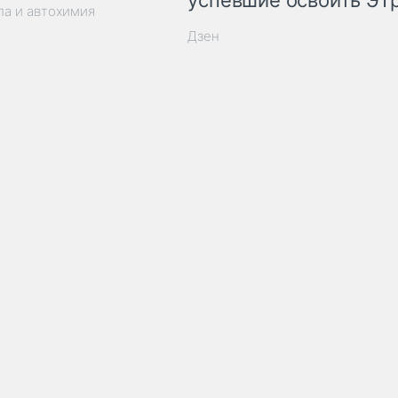
успевшие освоить ЭТ
ла и автохимия
Дзен