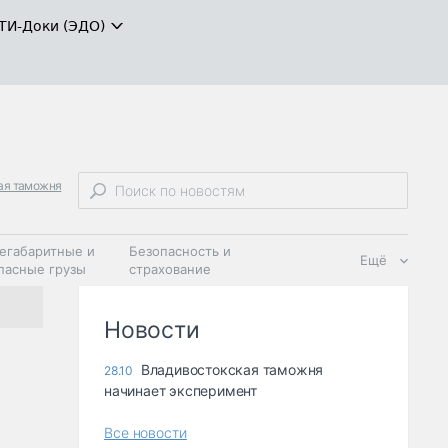
ТИ-Доки (ЭДО)
ая таможня
егабаритные и
Безопасность и
Ещё
пасные грузы
страхование
 масла и
Дзен
ия
Новости
Владивостокская таможня
28.10
начинает эксперимент
Все новости