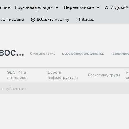
ашин
Грузовладельцам
Перевозчикам
АТИ-Доки
А
Ваши машины
Добавить машину
Заказы
кая …
Смотрите также
морской порт владивосток
находкинск
ЭДО, ИТ в
Дороги,
Н
Логистика, грузы
логистике
инфраструктура
о
Коммерческий
Автосервис,
Топливо,
се публикации
Спецтехника
транспорт
запчасти, шины
автохим