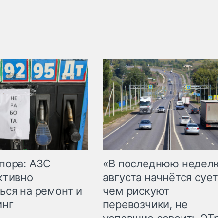
пора: АЗС
«В последнюю недел
ктивно
августа начнётся сует
ься на ремонт и
чем рискуют
инг
перевозчики, не