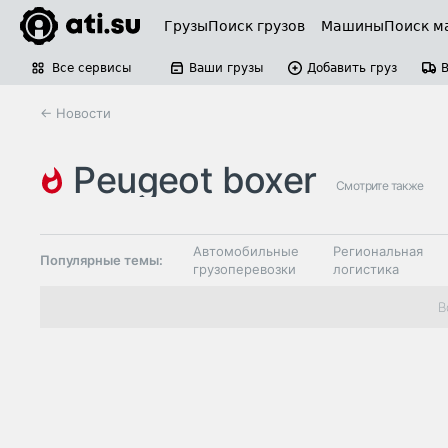
Грузы
Поиск грузов
Машины
Поиск м
Все сервисы
Ваши грузы
Добавить груз
← Новости
peugeot boxer
Смотрите также
Автомобильные
Региональная
Популярные темы:
грузоперевозки
логистика
Склады и
В
Таможня и ВЭД
грузовые
терминалы