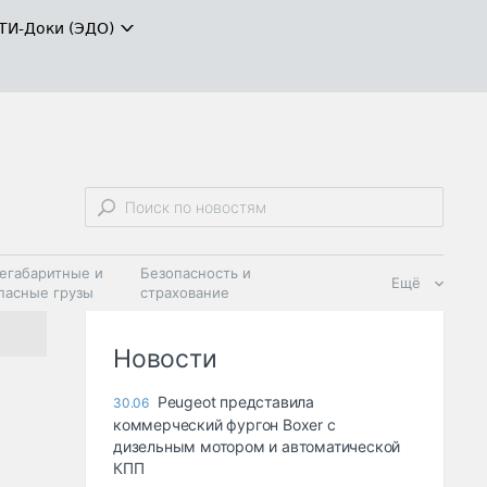
ТИ-Доки (ЭДО)
егабаритные и
Безопасность и
Ещё
пасные грузы
страхование
 масла и
Дзен
ия
Новости
Peugeot представила
30.06
коммерческий фургон Boxer с
дизельным мотором и автоматической
КПП