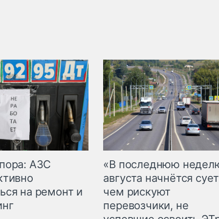
пора: АЗС
«В последнюю недел
ктивно
августа начнётся сует
ься на ремонт и
чем рискуют
инг
перевозчики, не