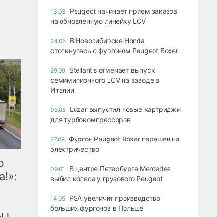
Peugeot начинает прием заказов
13.03
на обновленную линейку LCV
В Новосибирске Honda
24.05
столкнулась с фургоном Peugeot Boxer
Stellantis отмечает выпуск
29.09
семимилионного LCV на заводе в
Италии
Luzar выпустил новые картриджи
05.05
для турбокомпрессоров
Фургон Peugeot Boxer перешел на
27.08
электричество
ю
В центре Петербурга Mercedes
09.01
а!»:
выбил колеса у грузового Peugeot
PSA увеличит производство
14.05
больших фургонов в Польше