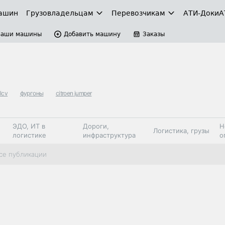
ашин
Грузовладельцам
Перевозчикам
АТИ-Доки
А
Ваши машины
Добавить машину
Заказы
lcv
фургоны
citroen jumper
ЭДО, ИТ в
Дороги,
Н
Логистика, грузы
логистике
инфраструктура
о
Коммерческий
Автосервис,
Топливо,
се публикации
Спецтехника
транспорт
запчасти, шины
автохим