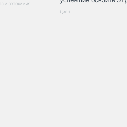
успевшие освоить ЭТ
ла и автохимия
Дзен