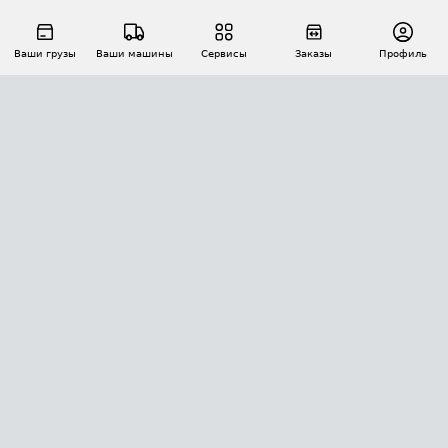
Ваши грузы
Ваши машины
Сервисы
Заказы
Профиль
АВТОМАТИЗАЦИЯ ПЕРЕВОЗОК
Площадки
Заказы
Торги
Тендеры
АТИ-Доки
GPS-мониторинг
АТИ Мессенджер
Цепочки грузов
API ATI.SU
ПОЛЕЗНОЕ
Расчет расстояний
БЕЗОПАСНОСТЬ
Академия ATI.SU
ATI.SU о безопасности
Звезды ATI.SU на вашем сайте
КОНТАКТЫ И ТАРИФЫ
Памятка по проверке контрагентов
Индекс ATI.SU FTL РФ
О системе ATI.SU
Светофор+
Средние ставки
ИНФОРМАЦИЯ
Контактная информация