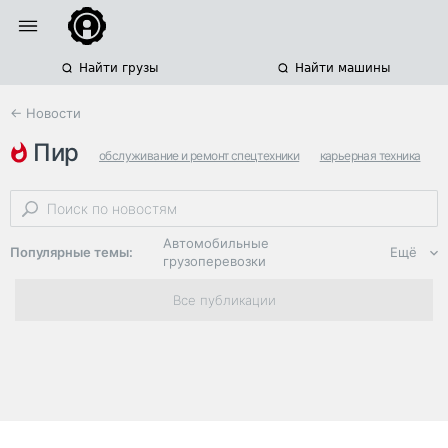
Найти грузы
Найти машины
← Новости
пир
обслуживание и ремонт спецтехники
карьерная техника
строительная техника
Автомобильные
Популярные темы:
Ещё
грузоперевозки
Региональная
Все публикации
логистика
ЭДО, ИТ в
логистике
Дороги,
инфраструктура