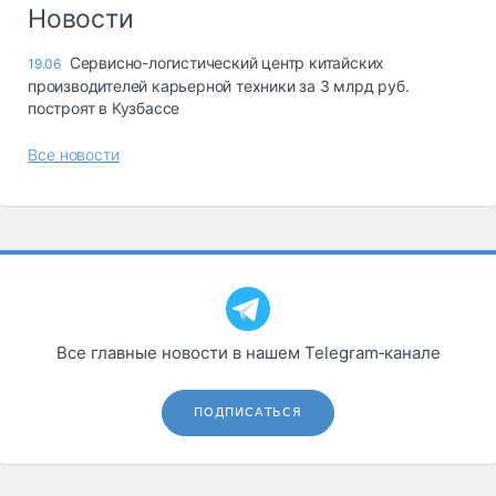
Логистика, грузы
Новости
Негабаритные и
Сервисно-логистический центр китайских
19.06
опасные грузы
производителей карьерной техники за 3 млрд руб.
Безопасность и
построят в Кузбассе
страхование
Все новости
Таможня и ВЭД
Склады и
грузовые
терминалы
Коммерческий
транспорт
Спецтехника
Все главные новости в нашем Telegram‑канале
Автосервис,
запчасти, шины
ПОДПИСАТЬСЯ
Топливо, масла и
Дзен
автохимия