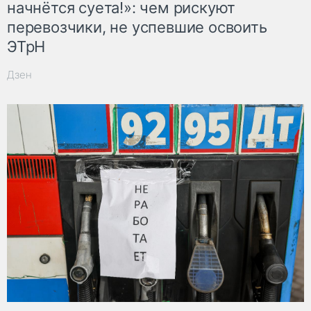
начнётся суета!»: чем рискуют
перевозчики, не успевшие освоить
ЭТрН
Дзен