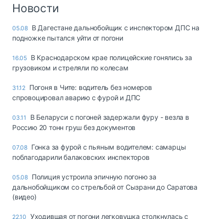
Логистика, грузы
Новости
Негабаритные и
В Дагестане дальнобойщик с инспектором ДПС на
05.08
опасные грузы
подножке пытался уйти от погони
Безопасность и
страхование
В Краснодарском крае полицейские гонялись за
16.05
грузовиком и стреляли по колесам
Таможня и ВЭД
Погоня в Чите: водитель без номеров
31.12
Склады и
спровоцировал аварию с фурой и ДПС
грузовые
терминалы
В Беларуси с погоней задержали фуру - везла в
03.11
Коммерческий
Россию 20 тонн груш без документов
транспорт
Гонка за фурой с пьяным водителем: самарцы
07.08
Спецтехника
поблагодарили балаковских инспекторов
Автосервис,
Полиция устроила эпичную погоню за
05.08
запчасти, шины
дальнобойщиком со стрельбой от Сызрани до Саратова
Топливо, масла и
(видео)
Дзен
автохимия
Уходившая от погони легковушка столкнулась с
22.10