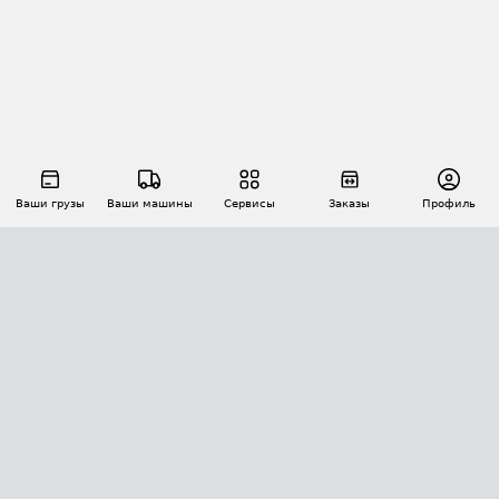
Ваши грузы
Ваши машины
Сервисы
Заказы
Профиль
АВТОМАТИЗАЦИЯ ПЕРЕВОЗОК
Площадки
Заказы
Торги
Тендеры
АТИ-Доки
GPS-мониторинг
АТИ Мессенджер
Цепочки грузов
API ATI.SU
ПОЛЕЗНОЕ