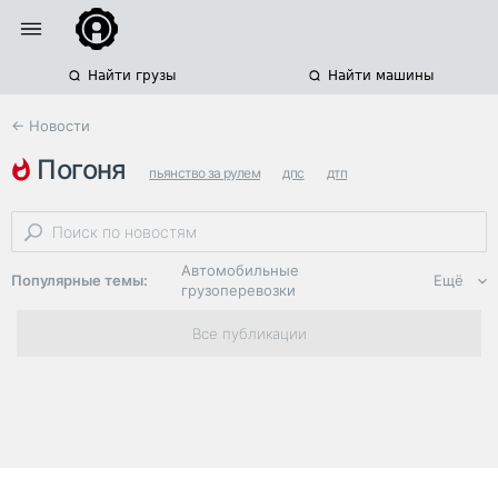
Найти грузы
Найти машины
← Новости
погоня
пьянство за рулем
дпс
дтп
Автомобильные
Популярные темы:
Ещё
грузоперевозки
Региональная
Все публикации
логистика
ЭДО, ИТ в
логистике
Дороги,
инфраструктура