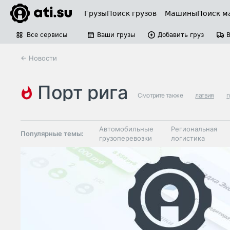
Грузы
Поиск грузов
Машины
Поиск м
Все сервисы
Ваши грузы
Добавить груз
← Новости
порт рига
Смотрите также
латвия
п
Автомобильные
Региональная
Популярные темы:
грузоперевозки
логистика
Склады и
Таможня и ВЭД
грузовые
терминалы