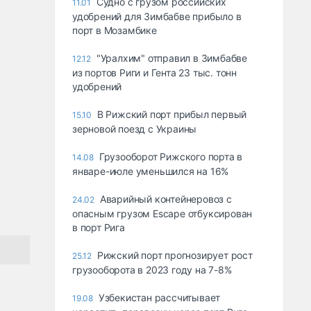
Судно с грузом российских
11.01
удобрений для Зимбабве прибыло в
порт в Мозамбике
"Уралхим" отправил в Зимбабве
12.12
из портов Риги и Гента 23 тыс. тонн
удобрений
В Рижский порт прибыл первый
15.10
зерновой поезд с Украины
Грузооборот Рижского порта в
14.08
январе-июле уменьшился на 16%
Аварийный контейнеровоз с
24.02
опасным грузом Escape отбуксирован
в порт Рига
Рижский порт прогнозирует рост
25.12
грузооборота в 2023 году на 7-8%
Узбекистан рассчитывает
19.08