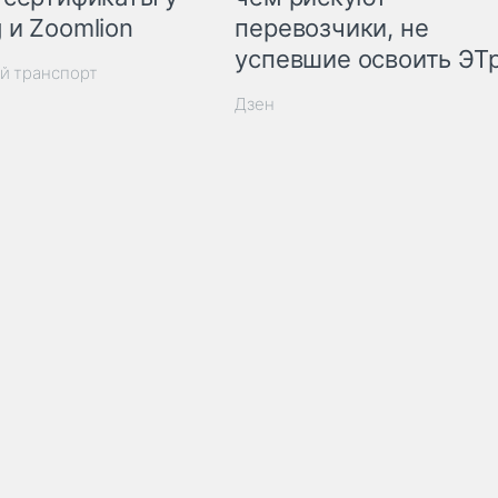
 и Zoomlion
перевозчики, не
успевшие освоить ЭТ
й транспорт
Дзен