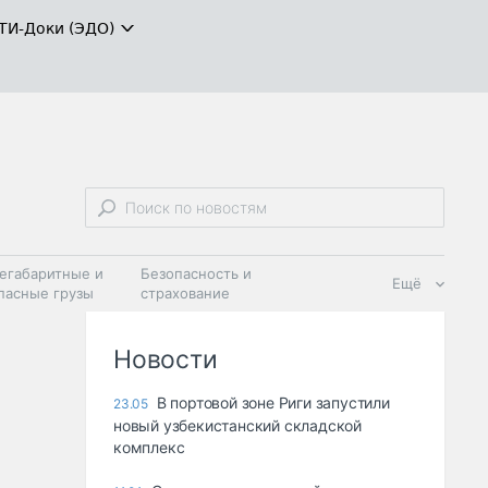
ТИ-Доки (ЭДО)
егабаритные и
Безопасность и
Ещё
пасные грузы
страхование
 масла и
Дзен
ия
Новости
В портовой зоне Риги запустили
23.05
новый узбекистанский складской
комплекс