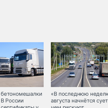
 бетономешалки
«В последнюю недел
 В России
августа начнётся сует
 сертификаты у
чем рискуют