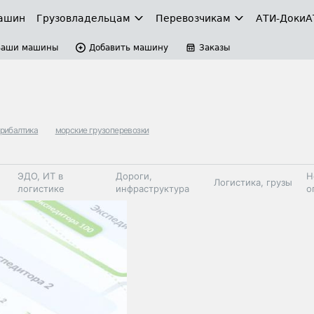
ашин
Грузовладельцам
Перевозчикам
АТИ-Доки
А
Ваши машины
Добавить машину
Заказы
рибалтика
морские грузоперевозки
ЭДО, ИТ в
Дороги,
Н
Логистика, грузы
логистике
инфраструктура
о
Коммерческий
Автосервис,
Топливо,
Спецтехника
транспорт
запчасти, шины
автохим