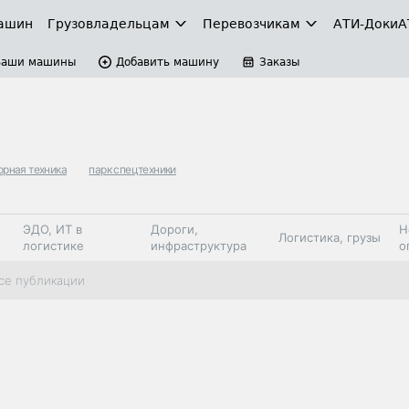
ашин
Грузовладельцам
Перевозчикам
АТИ-Доки
А
Ваши машины
Добавить машину
Заказы
орная техника
парк спецтехники
ЭДО, ИТ в
Дороги,
Н
Логистика, грузы
логистике
инфраструктура
о
Коммерческий
Автосервис,
Топливо,
се публикации
Спецтехника
транспорт
запчасти, шины
автохим