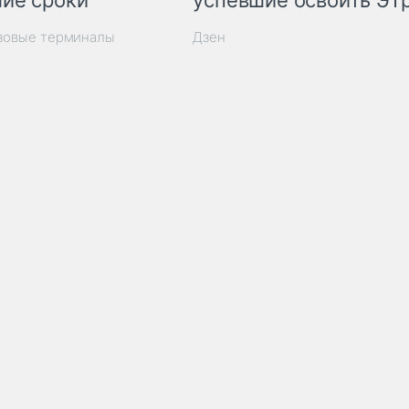
ие сроки
успевшие освоить ЭТ
узовые терминалы
Дзен