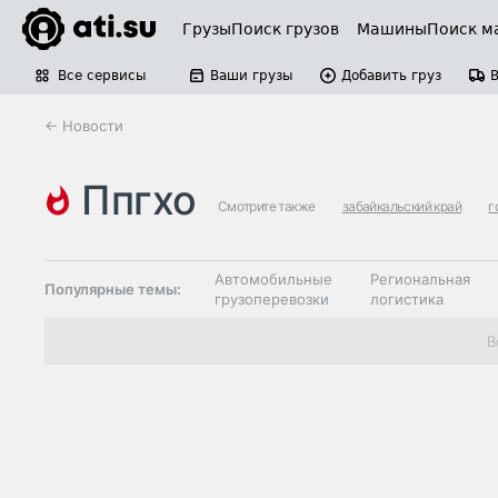
Грузы
Поиск грузов
Машины
Поиск м
Все сервисы
Ваши грузы
Добавить груз
← Новости
ппгхо
Смотрите также
забайкальский край
г
Автомобильные
Региональная
Популярные темы:
грузоперевозки
логистика
Склады и
В
Таможня и ВЭД
грузовые
терминалы