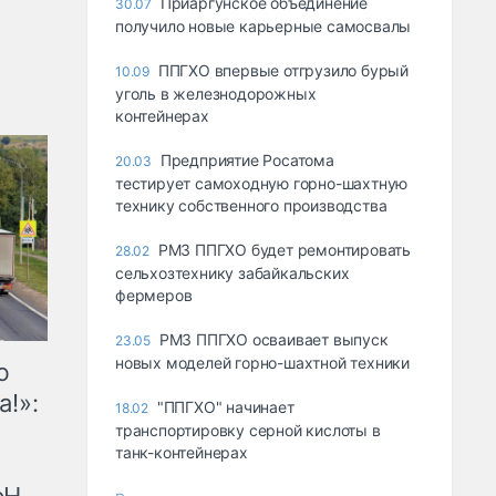
Приаргунское объединение
30.07
получило новые карьерные самосвалы
ППГХО впервые отгрузило бурый
10.09
уголь в железнодорожных
контейнерах
Предприятие Росатома
20.03
тестирует самоходную горно-шахтную
технику собственного производства
РМЗ ППГХО будет ремонтировать
28.02
сельхозтехнику забайкальских
фермеров
РМЗ ППГХО осваивает выпуск
23.05
новых моделей горно-шахтной техники
ю
а!»:
"ППГХО" начинает
18.02
транспортировку серной кислоты в
танк-контейнерах