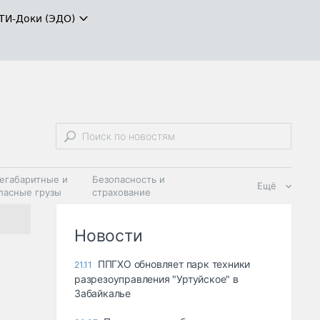
ТИ-Доки (ЭДО)
егабаритные и
Безопасность и
Ещё
пасные грузы
страхование
 масла и
Дзен
ия
Новости
ППГХО обновляет парк техники
21.11
разрезоуправления "Уртуйское" в
Забайкалье