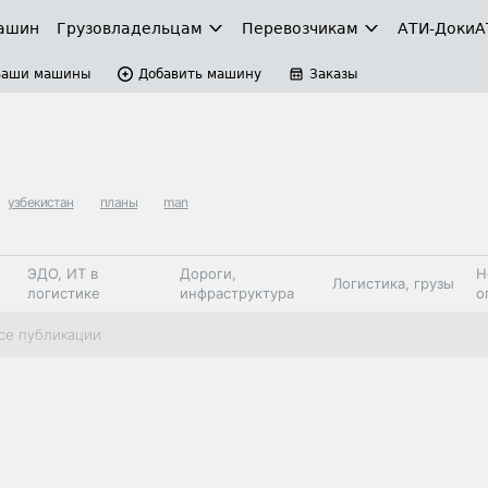
ашин
Грузовладельцам
Перевозчикам
АТИ-Доки
А
Ваши машины
Добавить машину
Заказы
узбекистан
планы
man
ЭДО, ИТ в
Дороги,
Н
Логистика, грузы
логистике
инфраструктура
о
Коммерческий
Автосервис,
Топливо,
се публикации
Спецтехника
транспорт
запчасти, шины
автохим