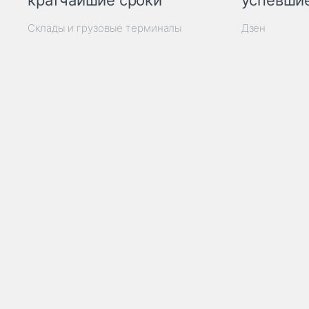
кратчайшие сроки
успевшие
Склады и грузовые терминалы
Дзен