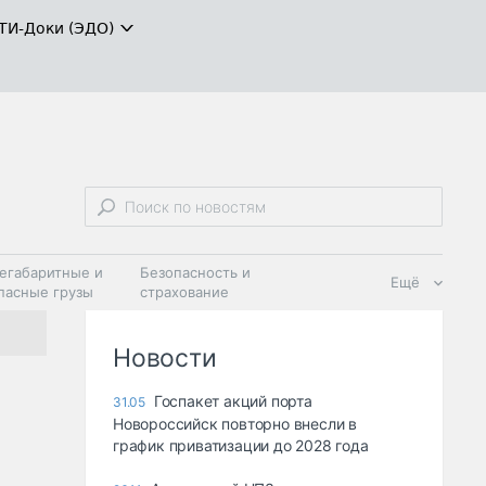
ТИ-Доки (ЭДО)
егабаритные и
Безопасность и
Ещё
пасные грузы
страхование
 масла и
Дзен
ия
Новости
Госпакет акций порта
31.05
Новороссийск повторно внесли в
график приватизации до 2028 года