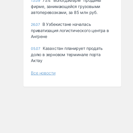
75% "ВологдаФарм" проданы
13.09
фирме, занимающейся грузовыми
автоперевозками, за 85 млн руб.
В Узбекистане началась
26.07
приватизация логистического центра в
Ангрене
Казахстан планирует продать
05.07
долю в зерновом терминале порта
Актау
Все новости