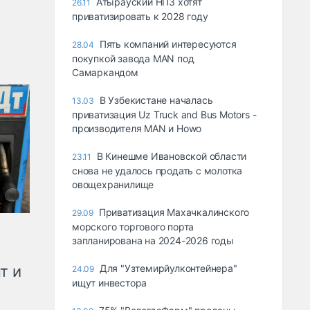
Атырауский НПЗ хотят
26.11
приватизировать к 2028 году
Пять компаний интересуются
28.04
покупкой завода MAN под
Самаркандом
В Узбекистане началась
13.03
приватизация Uz Truck and Bus Motors -
производителя MAN и Howo
В Кинешме Ивановской области
23.11
снова не удалось продать с молотка
овощехранилище
Приватизация Махачкалинского
29.09
морского торгового порта
запланирована на 2024-2026 годы
Для "Узтемирйулконтейнера"
т и
24.09
ищут инвестора