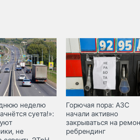
Горючая пора: АЗС
еднюю неделю
начали активно
ачнётся суета!»:
закрываться на ремон
куют
ребрендинг
ики, не