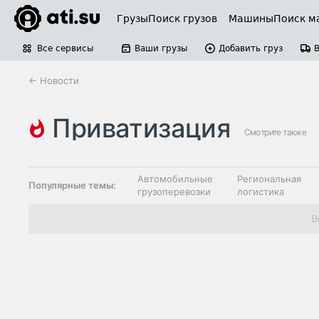
Грузы
Поиск грузов
Машины
Поиск м
Все сервисы
Ваши грузы
Добавить груз
← Новости
приватизация
Смотрите также
Автомобильные
Региональная
Популярные темы:
грузоперевозки
логистика
Склады и
В
Таможня и ВЭД
грузовые
терминалы